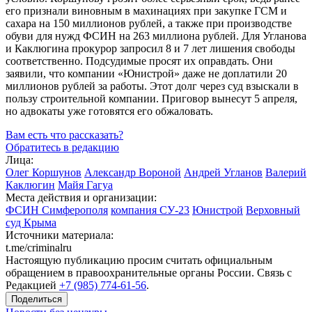
его признали виновным в махинациях при закупке ГСМ и
сахара на 150 миллионов рублей, а также при производстве
обуви для нужд ФСИН на 263 миллиона рублей. Для Угланова
и Каклюгина прокурор запросил 8 и 7 лет лишения свободы
соответственно. Подсудимые просят их оправдать. Они
заявили, что компании «Юнистрой» даже не доплатили 20
миллионов рублей за работы. Этот долг через суд взыскали в
пользу строительной компании. Приговор вынесут 5 апреля,
но адвокаты уже готовятся его обжаловать.
Вам есть что рассказать?
Обратитесь в редакцию
Лица:
Олег Коршунов
Александр Вороной
Андрей Угланов
Валерий
Каклюгин
Майя Гагуа
Места действия и организации:
ФСИН Симферополя
компания СУ-23
Юнистрой
Верховный
суд Крыма
Источники материала:
t.me/criminalru
Настоящую публикацию просим считать официальным
обращением в правоохранительные органы России. Связь с
Редакцией
+7 (985) 774-61-56
.
Поделиться