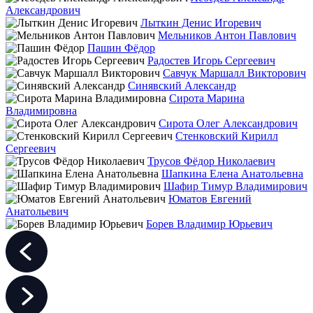
Александрович
Лыткин Денис Игоревич
Мельников Антон Павлович
Пашин Фёдор
Радостев Игорь Сергеевич
Савчук Маршалл Викторович
Синявский Александр
Сирота Марина
Владимировна
Сирота Олег Александрович
Стенковский Кирилл
Сергеевич
Трусов Фёдор Николаевич
Шапкина Елена Анатольевна
Шафир Тимур Владимирович
Юматов Евгений
Анатольевич
Борев Владимир Юрьевич