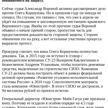
обвиняемого на защиту.
Сейчас судья Александр Вороной активно рассматривает дело
против Олега Коршунова. Но в прошлом году он никуда не
спешил. По слухам, это связано с тем, что уже в апреле он
уйдет на повышение в апелляционную инстанцию крымского
Верховного суда. Якобы по этой причине судья Вороной
объявил о начале прений сторон, пропустив часть для
предоставления доказательств стороной защиты. Стороне
обвинения это на руку, а вот остальные участники процесса
выразили протест.
Прокурор считает, что вина Олега Коршунова полностью
доказана. Так, в 2015 году он вступил в сговор с
руководителем компании
СУ-23
Валерием Каклюгиным и
бизнесменом Андреем Углановым, чтобы похитить денежные
средства, выделенные на строительство СИЗО. Компания
СУ-23
должна была построить объект в рамках федеральной
целевой программы «Развитие
уголовно-исполнительной
системы России» к 2016 году. Соисполнителем контракта
стала компания «Юнистрой». В итоге СИЗО не достроили, а
94 миллиона рублей из проекта исчезли.
Генеральный директор «Юнистроя» Майя Гагуа уже признала
вину. Поэтому ее осудили в особом порядке на 4,5 года
условно. Коршунову грозит более серьезный срок, ведь ранее