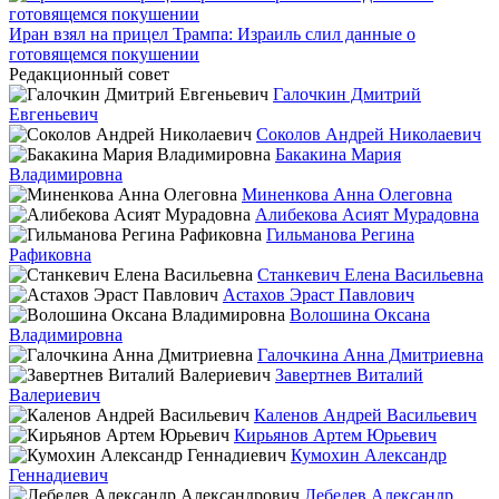
Иран взял на прицел Трампа: Израиль слил данные о
готовящемся покушении
Редакционный совет
Галочкин Дмитрий
Евгеньевич
Соколов Андрей Николаевич
Бакакина Мария
Владимировна
Миненкова Анна Олеговна
Алибекова Асият Мурадовна
Гильманова Регина
Рафиковна
Станкевич Елена Васильевна
Астахов Эраст Павлович
Волошина Оксана
Владимировна
Галочкина Анна Дмитриевна
Завертнев Виталий
Валериевич
Каленов Андрей Васильевич
Кирьянов Артем Юрьевич
Кумохин Александр
Геннадиевич
Лебедев Александр