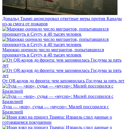
Дональд Трамп анонсировал ответные меры против Канады
из-за смога от пожаров
Марокко оценило число мигрантов, попытавшихся
проникнуть в Сеуту, в 40 тысяч человек
От QR-кодов до фронта: чем запомнилась Госдума за пять лет
Лула — «вор», судья — «мусор»: Милей поссорился с
Бразилией