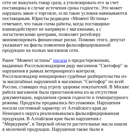
сети не выкупать товар сразу, а утилизировать его за счет
поставщика в случае истечения срока годности. Это может
нарушать закон о торговле, если такие условия навязываются
поставщикам. Юристы редакции «Момент Истины»
отмечают, что такая схема работы, когда поставщики
взаимодействуют не напрямую с магазинами, а с
логистическими центрами, позволяет ритейлеру
минимизировать финансовые риски. Помимо этого, депутат
указывает на факты появления фальсифицированной
продукции на полках магазинов сети.
Ранее "Момент истины"
писала
о предостережениях,
выданных Россельхознадзором ряду магазинов "Светофор" за
нарушения в рамках ветеринарного контроля.
Россельхознадзор инициировал судебные разбирательства из-
за масштабных нарушений в магазинах "Светофор" по всей
России, ставящих под угрозу здоровье покупателей. В Москве
работа магазинов была приостановлена из-за отсутствия
документации, нарушения сроков годности и температурного
режима. Продукты продавались без упаковки. Нарушения
носили системный характер: от Алтайского края до
Ненецкого округа реализовывалась фальсифицированная
продукция. В Алтайском крае были нарушения с
"Меркурием", в Тверской области растительные масла нашли
в молочной продукции. Нарушения также были в