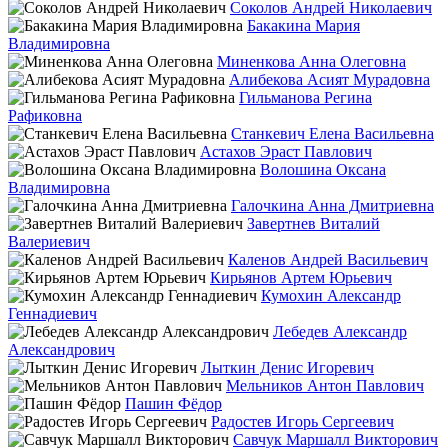
Соколов Андрей Николаевич
Бакакина Мария
Владимировна
Миненкова Анна Олеговна
Алибекова Асият Мурадовна
Гильманова Регина
Рафиковна
Станкевич Елена Васильевна
Астахов Эраст Павлович
Волошина Оксана
Владимировна
Галочкина Анна Дмитриевна
Завертнев Виталий
Валериевич
Каленов Андрей Васильевич
Кирьянов Артем Юрьевич
Кумохин Александр
Геннадиевич
Лебедев Александр
Александрович
Лыткин Денис Игоревич
Мельников Антон Павлович
Пашин Фёдор
Радостев Игорь Сергеевич
Савчук Маршалл Викторович