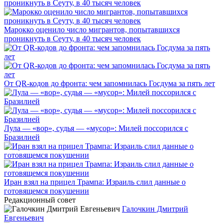
Марокко оценило число мигрантов, попытавшихся
проникнуть в Сеуту, в 40 тысяч человек
От QR-кодов до фронта: чем запомнилась Госдума за пять лет
Лула — «вор», судья — «мусор»: Милей поссорился с
Бразилией
Иран взял на прицел Трампа: Израиль слил данные о
готовящемся покушении
Редакционный совет
Галочкин Дмитрий
Евгеньевич