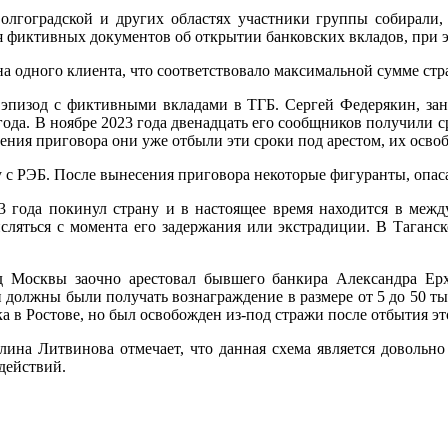
олгоградской и других областях участники группы собирали, 
 фиктивных документов об открытии банковских вкладов, при эт
а одного клиента, что соответствовало максимальной сумме ст
 эпизод с фиктивными вкладами в ТГБ. Сергей Федерякин, за
года. В ноябре 2023 года двенадцать его сообщников получили с
ения приговора они уже отбыли эти сроки под арестом, их осво
с РЭБ. После вынесения приговора некоторые фигуранты, опасая
23 года покинул страну и в настоящее время находится в ме
сляться с момента его задержания или экстрадиции. В Таганск
д Москвы заочно арестовал бывшего банкира Александра Ерхо
должны были получать вознаграждение в размере от 5 до 50 тыс
ка в Ростове, но был освобожден из-под стражи после отбытия эт
лина Литвинова отмечает, что данная схема является довольно
действий.