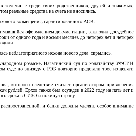
в том числе среди своих родственников, друзей и знакомых,
ом реальные средства на счета не вносились.
рахового возмещения, гарантированного АСВ.
нимавшийся оформлением документации, заключил досудебное
роки от одного года и восьми месяцев до четырех лет и четырех
бодили.
сь неблагоприятного исхода нового дела, скрылись.
ждународном розыске. Нагатинский суд по ходатайству УФСИН
ом суде по эпизоду с РЭБ повторно предстали трое из девяти
ва, которого следствие считает организатором привлечения
яч рублей. Ерхов также был осужден в 2022 году на пять лет и
ого срока в СИЗО и покинул страну.
 распространенной, и банки должны уделять особое внимание