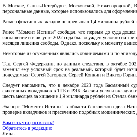
В Москве, Санкт-Петербурге, Московской, Нижегородской, В
персональные данные, которые использовались для оформления
Размер фиктивных вкладов не превышал 1,4 миллиона рублей н
Ранее "Момент Истины" сообщал, что первым до суда дошел
соглашение и в августе 2022 года был осужден условно на три 
месяцев лишения свободы. Однако, поскольку к моменту вынес
Некоторые из осужденных являлись обвиняемыми и по эпизоду 
Так, Сергей Федерякин, по данным следствия, в октябре 20
заменил ему условный срок на реальный, который будет исчи
подсудимых: Сергей Загорцев, Сергей Конкин и Виктор Горин.
Следует напомнить, что в декабре 2023 года Басманный су
фиктивных вкладчиков в ТГБ и РЭБ. За свои услуги вкладчики 
шесть месяцев за хищение 1,9 миллиарда рублей из Стелла-бан
Эксперт "Момента Истины" в области банковского дела Ната
проверке вкладчиков и пресечению подобных мошеннических 
Вам есть что рассказать?
Обратитесь в редакцию
Лица: