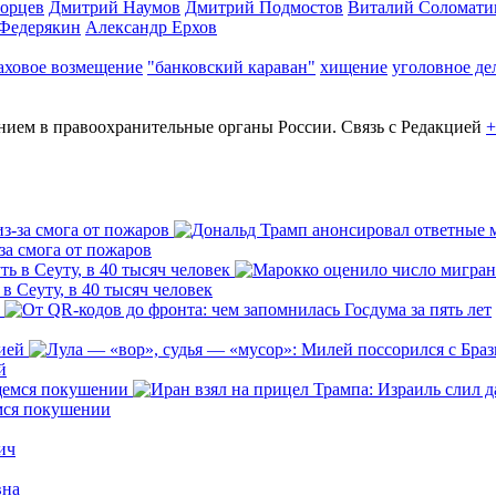
горцев
Дмитрий Наумов
Дмитрий Подмостов
Виталий Соломати
 Федерякин
Александр Ерхов
аховое возмещение
"банковский караван"
хищение
уголовное де
ем в правоохранительные органы России. Связь с Редакцией
+
за смога от пожаров
 Сеуту, в 40 тысяч человек
й
емся покушении
ич
вна