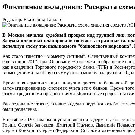
Фиктивные вкладчики: Раскрыта схема
Редактор: Екатерина Гайдар
В Москве начался судебный процесс над группой лиц, ко
Злоумышленники планировали получить страховые выплаты 
используя схему так называемого "банковского каравана".
Как стало известно "Моменту Истины", Следственный комитет
еще в июне 2017 года. Основанием послужило обращение в п
как вкладчики Торгового городского банка (ТГБ) и Росэнер
возмещениями на общую сумму около миллиарда рублей. Однак
Временная администрация, получив доступ к банковской до
автоматизированных системах учета этих банков. Кроме того
этими кредитными организациями. Фиктивные средства также 
Расследование этого уголовного дела продолжалось более трех
были разделены.
В октябре 2020 года были установлены и задержаны более де
Горин, Сергей Загорцев, Дмитрий Наумов, Дмитрий Подмосто
Сергей Конкин и Сергей Федерякин. Согласно материалам дела,