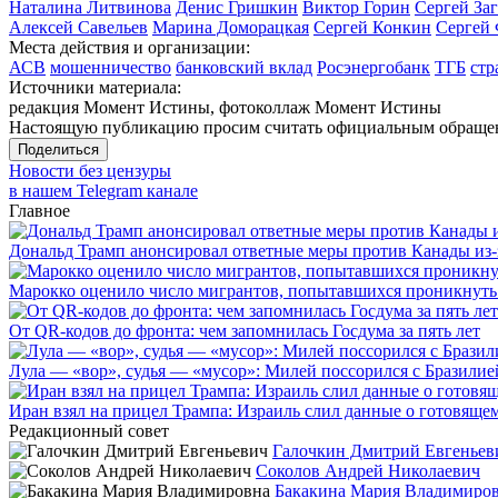
Наталина Литвинова
Денис Гришкин
Виктор Горин
Сергей За
Алексей Савельев
Марина Доморацкая
Сергей Конкин
Сергей
Места действия и организации:
АСВ
мошенничество
банковский вклад
Росэнергобанк
ТГБ
стр
Источники материала:
редакция Момент Истины, фотоколлаж Момент Истины
Настоящую публикацию просим считать официальным обращени
Поделиться
Новости без цензуры
в нашем Telegram канале
Главное
Дональд Трамп анонсировал ответные меры против Канады из-
Марокко оценило число мигрантов, попытавшихся проникнуть в
От QR-кодов до фронта: чем запомнилась Госдума за пять лет
Лула — «вор», судья — «мусор»: Милей поссорился с Бразилие
Иран взял на прицел Трампа: Израиль слил данные о готовящ
Редакционный совет
Галочкин Дмитрий Евгеньев
Соколов Андрей Николаевич
Бакакина Мария Владимиро