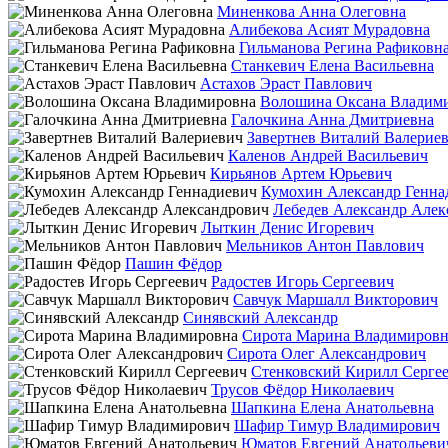
Миненкова Анна Олеговна
Алибекова Асият Мурадовна
Гильманова Регина Рафиковн
Станкевич Елена Васильевна
Астахов Эраст Павлович
Волошина Оксана Владим
Галочкина Анна Дмитриевна
Завертнев Виталий Валерие
Каленов Андрей Васильевич
Кирьянов Артем Юрьевич
Кумохин Александр Генна
Лебедев Александр Алек
Лыткин Денис Игоревич
Мельников Антон Павлович
Пашин Фёдор
Радостев Игорь Сергеевич
Савчук Маршалл Викторович
Синявский Александр
Сирота Марина Владимировн
Сирота Олег Александрович
Стенковский Кирилл Серге
Трусов Фёдор Николаевич
Шапкина Елена Анатольевна
Шафир Тимур Владимирович
Юматов Евгений Анатольеви