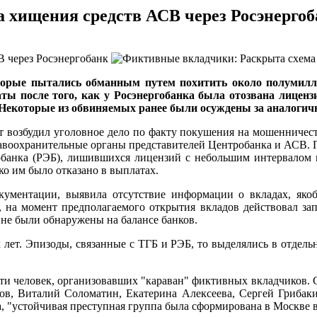
 хищения средств АСВ через Росэнергоб
торые пытались обманным путем похитить около полумилл
после того, как у Росэнергобанка была отозвана лицензи
 Некоторые из обвиняемых ранее были осуждены за аналогичн
 возбудил уголовное дело по факту покушения на мошенничест
равоохранительные органы представителей Центробанка и АСВ. 
гобанка (РЭБ), лишившихся лицензий с небольшим интервалом в
о им было отказано в выплатах.
кументации, выявила отсутствие информации о вкладах, яко
, на момент предполагаемого открытия вкладов действовал за
не были обнаружены на балансе банков.
 лет. Эпизоды, связанные с ТГБ и РЭБ, то выделялись в отдель
сяти человек, организовавших "караван" фиктивных вкладчиков.
в, Виталий Соломатин, Екатерина Алексеева, Сергей Грибаки
 "устойчивая преступная группа была сформирована в Москве в п