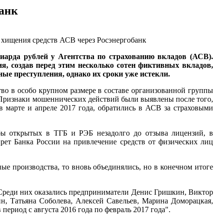
анк
иарда рублей у Агентства по страхованию вкладов (АСВ).
я, создав перед этим несколько сотен фиктивных вкладов,
ые преступления, однако их сроки уже истекли.
во в особо крупном размере в составе организованной группы
Признаки мошеннических действий были выявлены после того,
 марте и апреле 2017 года, обратились в АСВ за страховыми
бы открытых в ТГБ и РЭБ незадолго до отзыва лицензий, в
прет Банка России на привлечение средств от физических лиц
ные производства, то вновь объединялись, но в конечном итоге
 Среди них оказались предприниматели Денис Гришкин, Виктор
н, Татьяна Соболева, Алексей Савельев, Марина Доморацкая,
ериод с августа 2016 года по февраль 2017 года".