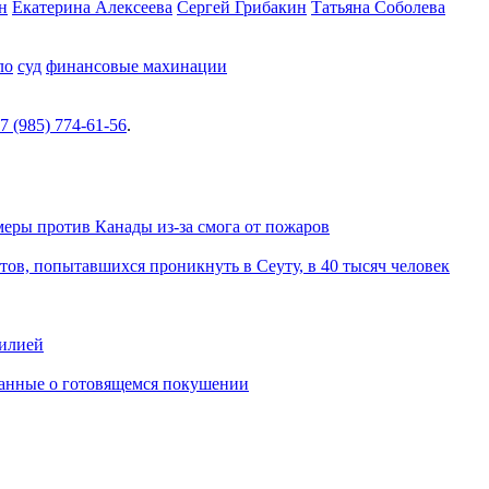
н
Екатерина Алексеева
Сергей Грибакин
Татьяна Соболева
ло
суд
финансовые махинации
7 (985) 774-61-56
.