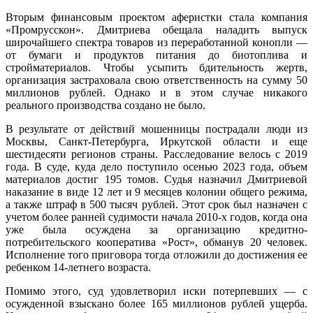
Вторым финансовым проектом аферистки стала компания
«Промрусскон». Дмитриева обещала наладить выпуск
широчайшего спектра товаров из переработанной конопли —
от бумаги и продуктов питания до биотоплива и
стройматериалов. Чтобы усыпить бдительность жертв,
организация застраховала свою ответственность на сумму 50
миллионов рублей. Однако и в этом случае никакого
реального производства создано не было.
В результате от действий мошенницы пострадали люди из
Москвы, Санкт-Петербурга, Иркутской области и еще
шестидесяти регионов страны. Расследование велось с 2019
года. В суде, куда дело поступило осенью 2023 года, объем
материалов достиг 195 томов. Судья назначил Дмитриевой
наказание в виде 12 лет и 9 месяцев колонии общего режима,
а также штраф в 500 тысяч рублей. Этот срок был назначен с
учетом более ранней судимости начала 2010-х годов, когда она
уже была осуждена за организацию кредитно-
потребительского кооператива «Рост», обманув 20 человек.
Исполнение того приговора тогда отложили до достижения ее
ребенком 14-летнего возраста.
Помимо этого, суд удовлетворил иски потерпевших — с
осужденной взыскано более 165 миллионов рублей ущерба.