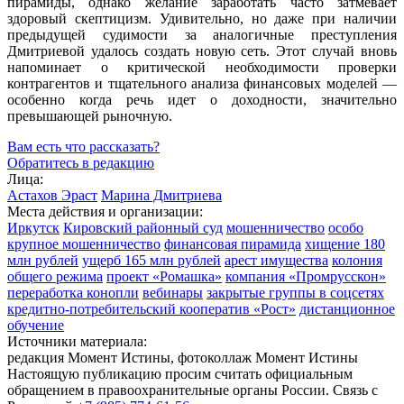
пирамиды, однако желание заработать часто затмевает
здоровый скептицизм. Удивительно, но даже при наличии
предыдущей судимости за аналогичные преступления
Дмитриевой удалось создать новую сеть. Этот случай вновь
напоминает о критической необходимости проверки
контрагентов и тщательного анализа финансовых моделей —
особенно когда речь идет о доходности, значительно
превышающей рыночную.
Вам есть что рассказать?
Обратитесь в редакцию
Лица:
Астахов Эраст
Марина Дмитриева
Места действия и организации:
Иркутск
Кировский районный суд
мошенничество
особо
крупное мошенничество
финансовая пирамида
хищение 180
млн рублей
ущерб 165 млн рублей
арест имущества
колония
общего режима
проект «Ромашка»
компания «Промрусскон»
переработка конопли
вебинары
закрытые группы в соцсетях
кредитно-потребительский кооператив «Рост»
дистанционное
обучение
Источники материала:
редакция Момент Истины, фотоколлаж Момент Истины
Настоящую публикацию просим считать официальным
обращением в правоохранительные органы России. Связь с