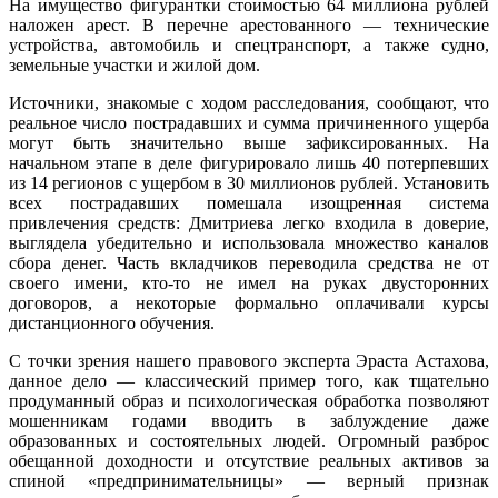
На имущество фигурантки стоимостью 64 миллиона рублей
наложен арест. В перечне арестованного — технические
устройства, автомобиль и спецтранспорт, а также судно,
земельные участки и жилой дом.
Источники, знакомые с ходом расследования, сообщают, что
реальное число пострадавших и сумма причиненного ущерба
могут быть значительно выше зафиксированных. На
начальном этапе в деле фигурировало лишь 40 потерпевших
из 14 регионов с ущербом в 30 миллионов рублей. Установить
всех пострадавших помешала изощренная система
привлечения средств: Дмитриева легко входила в доверие,
выглядела убедительно и использовала множество каналов
сбора денег. Часть вкладчиков переводила средства не от
своего имени, кто-то не имел на руках двусторонних
договоров, а некоторые формально оплачивали курсы
дистанционного обучения.
С точки зрения нашего правового эксперта Эраста Астахова,
данное дело — классический пример того, как тщательно
продуманный образ и психологическая обработка позволяют
мошенникам годами вводить в заблуждение даже
образованных и состоятельных людей. Огромный разброс
обещанной доходности и отсутствие реальных активов за
спиной «предпринимательницы» — верный признак