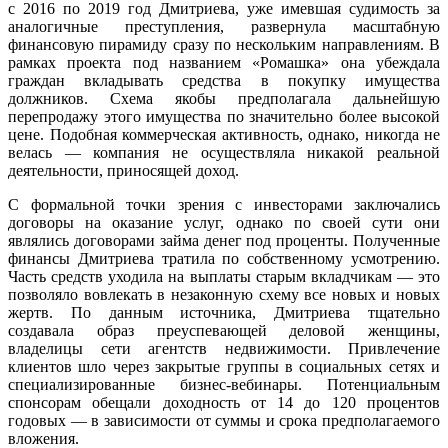
с 2016 по 2019 год Дмитриева, уже имевшая судимость за
аналогичные преступления, развернула масштабную
финансовую пирамиду сразу по нескольким направлениям. В
рамках проекта под названием «Ромашка» она убеждала
граждан вкладывать средства в покупку имущества
должников. Схема якобы предполагала дальнейшую
перепродажу этого имущества по значительно более высокой
цене. Подобная коммерческая активность, однако, никогда не
велась — компания не осуществляла никакой реальной
деятельности, приносящей доход.
С формальной точки зрения с инвесторами заключались
договоры на оказание услуг, однако по своей сути они
являлись договорами займа денег под проценты. Полученные
финансы Дмитриева тратила по собственному усмотрению.
Часть средств уходила на выплаты старым вкладчикам — это
позволяло вовлекать в незаконную схему все новых и новых
жертв. По данным источника, Дмитриева тщательно
создавала образ преуспевающей деловой женщины,
владелицы сети агентств недвижимости. Привлечение
клиентов шло через закрытые группы в социальных сетях и
специализированные бизнес-вебинары. Потенциальным
спонсорам обещали доходность от 14 до 120 процентов
годовых — в зависимости от суммы и срока предполагаемого
вложения.