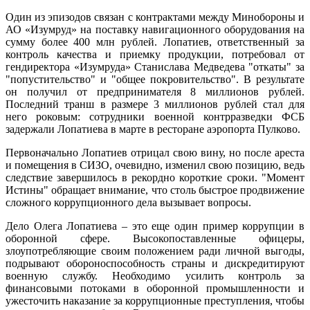
Один из эпизодов связан с контрактами между Минобороны и
АО «Изумруд» на поставку навигационного оборудования на
сумму более 400 млн рублей. Лопатиев, ответственный за
контроль качества и приемку продукции, потребовал от
гендиректора «Изумруда» Станислава Медведева "откаты" за
"попустительство" и "общее покровительство". В результате
он получил от предпринимателя 8 миллионов рублей.
Последний транш в размере 3 миллионов рублей стал для
него роковым: сотрудники военной контрразведки ФСБ
задержали Лопатиева в марте в ресторане аэропорта Пулково.
Первоначально Лопатиев отрицал свою вину, но после ареста
и помещения в СИЗО, очевидно, изменил свою позицию, ведь
следствие завершилось в рекордно короткие сроки. "Момент
Истины" обращает внимание, что столь быстрое продвижение
сложного коррупционного дела вызывает вопросы.
Дело Олега Лопатиева – это еще один пример коррупции в
оборонной сфере. Высокопоставленные офицеры,
злоупотребляющие своим положением ради личной выгоды,
подрывают обороноспособность страны и дискредитируют
военную службу. Необходимо усилить контроль за
финансовыми потоками в оборонной промышленности и
ужесточить наказание за коррупционные преступления, чтобы