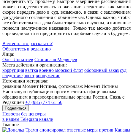
искоренить эту проблему. Быстрое завершение расследования
может свидетельствовать о желании следствия как можно
скорее передать дело в суд, возможно, в связи с заключением
досудебного соглашения с обвиняемым. Однако важно, чтобы
все обстоятельства дела были тщательно изучены, а виновные
понесли заслуженное наказание. Только так можно добиться
справедливости и предотвратить подобные случаи в будущем.
Вам есть что рассказать?
Обратитесь в редакцию
Лица:
Олег Лопатиев
Станислав Медведев
Места действия и организации:
коррупция
взятка
военно-морской флот
оборонный заказ
суд
следствие
арест
вооружение
Источники материала:
редакция Момент Истины, фотоколлаж Момент Истины
Настоящую публикацию просим считать официальным
обращением в правоохранительные органы России. Связь с
Редакцией
+7 (985) 774-61-56
.
Поделиться
Новости без цензуры
в нашем Telegram канале
Главное