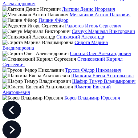
Александрович
Лыткин Денис Игоревич
Мельников Антон Павлович
Пашин Фёдор
Радостев Игорь Сергеевич
Савчук Маршалл Викторович
Синявский Александр
Сирота Марина
Владимировна
Сирота Олег Александрович
Стенковский Кирилл
Сергеевич
Трусов Фёдор Николаевич
Шапкина Елена Анатольевна
Шафир Тимур Владимирович
Юматов Евгений
Анатольевич
Борев Владимир Юрьевич