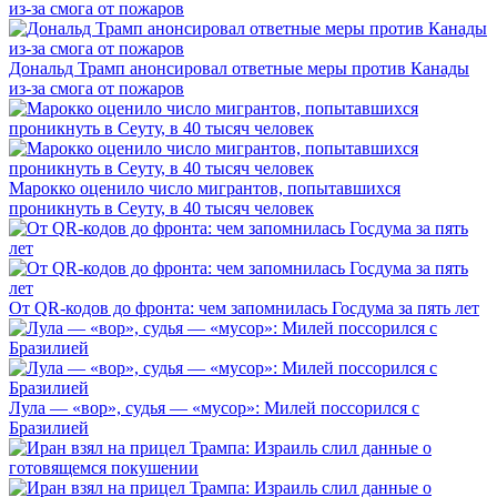
Дональд Трамп анонсировал ответные меры против Канады
из-за смога от пожаров
Марокко оценило число мигрантов, попытавшихся
проникнуть в Сеуту, в 40 тысяч человек
От QR-кодов до фронта: чем запомнилась Госдума за пять лет
Лула — «вор», судья — «мусор»: Милей поссорился с
Бразилией