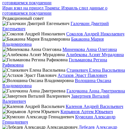
Иран взял на прицел Трампа: Израиль слил данные о
готовящемся покушении
Редакционный совет
Галочкин Дмитрий
Евгеньевич
Соколов Андрей Николаевич
Бакакина Мария
Владимировна
Миненкова Анна Олеговна
Алибекова Асият Мурадовна
Гильманова Регина
Рафиковна
Станкевич Елена Васильевна
Астахов Эраст Павлович
Волошина Оксана
Владимировна
Галочкина Анна Дмитриевна
Завертнев Виталий
Валериевич
Каленов Андрей Васильевич
Кирьянов Артем Юрьевич
Кумохин Александр
Геннадиевич
Лебедев Александр