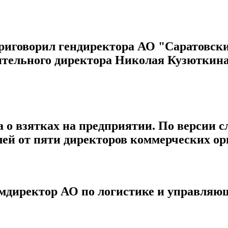
приговорил гендиректора АО "Саратовс
ельного директора Николая Кузюткина к
 о взятках на предприятии. По версии сл
блей от пяти директоров коммерческих о
замдиректор АО по логистике и управл