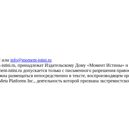
С или
info@moment-istini.ru
istini.ru, принадлежат Издательскому Дому «Момент Истины» и 
t-istini.ru допускается только с письменного разрешения прав
жна размещаться непосредственно в тексте, воспроизводящем ори
eta Platforms Inc., деятельность которой признана экстремистс