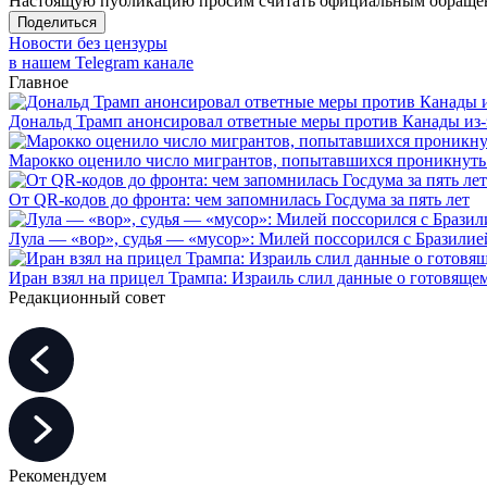
Настоящую публикацию просим считать официальным обращени
Поделиться
Новости без цензуры
в нашем Telegram канале
Главное
Дональд Трамп анонсировал ответные меры против Канады из-
Марокко оценило число мигрантов, попытавшихся проникнуть в
От QR-кодов до фронта: чем запомнилась Госдума за пять лет
Лула — «вор», судья — «мусор»: Милей поссорился с Бразилие
Иран взял на прицел Трампа: Израиль слил данные о готовящ
Редакционный совет
Рекомендуем