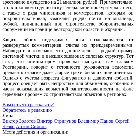
арестовано имущество на 21 миллион рублей. Примечательно,
что в прошлом году по иску Генеральной прокуратуры с него,
а также с ряда чиновников и коммерсантов, которым он
покровительствовал, взыскали ущерб почти на миллиард
рублей, причинённый при строительстве оборонительных
сооружений на границе Белгородской области и Украины.
Защита обоих подсудимых пока воздерживается от
развёрнутых комментариев, считая их преждевременными.
Наблюдатели отмечают, что данное дело — редкий пример
системной чистки в высших эшелонах силовых структур. Тот
факт, что инициатором проверки выступил сам главком
Росгвардии, говорит о готовности руководства ведомства
предавать огласке даже старые грехи бывших подчинённых.
Однако с учётом возраста фигурантов и давности событий,
процесс обещает быть непростым для обвинения, особенно в
части доказывания корыстной заинтересованности на фоне
серьёзных проблем со строительством объектов в регионах.
Вам есть что рассказать?
Обратитесь в редакцию
Лица:
Виктор Золотов
Виктор Стригунов
Владимир Панов
Сергей
Чечко
Антон Сибиль
Места действия и организации: