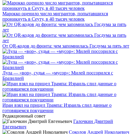
Марокко оценило число мигрантов, попытавшихся
проникнуть в Сеуту, в 40 тысяч человек
От QR-кодов до фронта: чем запомнилась Госдума за пять лет
Лула — «вор», судья — «мусор»: Милей поссорился с
Бразилией
Иран взял на прицел Трампа: Израиль слил данные о
готовящемся покушении
Редакционный совет
Галочкин Дмитрий
Евгеньевич
Соколов Андрей Николаевич