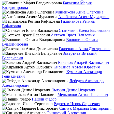
Бакакина Мария
Владимировна
Миненкова Анна Олеговна
Алибекова Асият Мурадовна
Гильманова Регина
Рафиковна
Станкевич Елена Васильевна
Астахов Эраст Павлович
Волошина Оксана
Владимировна
Галочкина Анна Дмитриевна
Завертнев Виталий
Валериевич
Каленов Андрей Васильевич
Кирьянов Артем Юрьевич
Кумохин Александр
Геннадиевич
Лебедев Александр
Александрович
Лыткин Денис Игоревич
Мельников Антон Павлович
Пашин Фёдор
Радостев Игорь Сергеевич
Савчук Маршалл Викторович
Синявский Александр