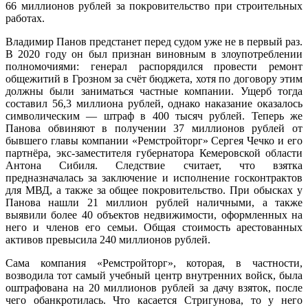
66 миллионов рублей за покровительство при строительных
работах.
Владимир Панов предстанет перед судом уже не в первый раз.
В 2020 году он был признан виновным в злоупотреблении
полномочиями: генерал распорядился провести ремонт
общежитий в Грозном за счёт бюджета, хотя по договору этим
должны были заниматься частные компании. Ущерб тогда
составил 56,3 миллиона рублей, однако наказание оказалось
символическим — штраф в 400 тысяч рублей. Теперь же
Панова обвиняют в получении 37 миллионов рублей от
бывшего главы компании «Ремстройторг» Сергея Чечко и его
партнёра, экс-заместителя губернатора Кемеровской области
Антона Сибиля. Следствие считает, что взятка
предназначалась за заключение и исполнение госконтрактов
для МВД, а также за общее покровительство. При обысках у
Панова нашли 21 миллион рублей наличными, а также
выявили более 40 объектов недвижимости, оформленных на
него и членов его семьи. Общая стоимость арестованных
активов превысила 240 миллионов рублей.
Сама компания «Ремстройторг», которая, в частности,
возводила тот самый учебный центр внутренних войск, была
оштрафована на 20 миллионов рублей за дачу взяток, после
чего обанкротилась. Что касается Стригунова, то у него