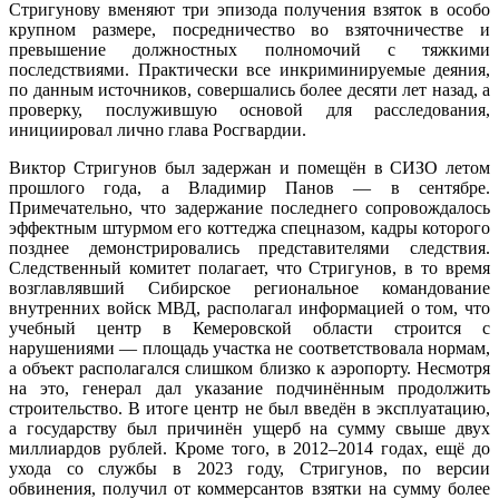
Стригунову вменяют три эпизода получения взяток в особо
крупном размере, посредничество во взяточничестве и
превышение должностных полномочий с тяжкими
последствиями. Практически все инкриминируемые деяния,
по данным источников, совершались более десяти лет назад, а
проверку, послужившую основой для расследования,
инициировал лично глава Росгвардии.
Виктор Стригунов был задержан и помещён в СИЗО летом
прошлого года, а Владимир Панов — в сентябре.
Примечательно, что задержание последнего сопровождалось
эффектным штурмом его коттеджа спецназом, кадры которого
позднее демонстрировались представителями следствия.
Следственный комитет полагает, что Стригунов, в то время
возглавлявший Сибирское региональное командование
внутренних войск МВД, располагал информацией о том, что
учебный центр в Кемеровской области строится с
нарушениями — площадь участка не соответствовала нормам,
а объект располагался слишком близко к аэропорту. Несмотря
на это, генерал дал указание подчинённым продолжить
строительство. В итоге центр не был введён в эксплуатацию,
а государству был причинён ущерб на сумму свыше двух
миллиардов рублей. Кроме того, в 2012–2014 годах, ещё до
ухода со службы в 2023 году, Стригунов, по версии
обвинения, получил от коммерсантов взятки на сумму более