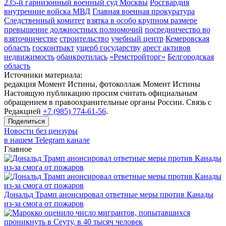
235-й гарнизонный военный суд Москвы
Росгвардия
внутренние войска МВД
Главная военная прокуратура
Следственный комитет
взятка в особо крупном размере
превышение должностных полномочий
посредничество во
взяточничестве
строительство
учебный центр
Кемеровская
область
госконтракт
ущерб государству
арест активов
недвижимость
обанкротилась
«Ремстройторг»
Белгородская
область
Источники материала:
редакция Момент Истины, фотоколлаж Момент Истины
Настоящую публикацию просим считать официальным
обращением в правоохранительные органы России. Связь с
Редакцией
+7 (985) 774-61-56
.
Поделиться
Новости без цензуры
в нашем Telegram канале
Главное
Дональд Трамп анонсировал ответные меры против Канады
из-за смога от пожаров