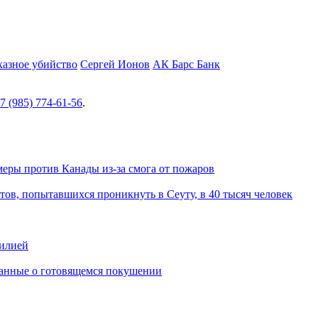
казное убийство
Сергей Ионов
АК Барс Банк
7 (985) 774-61-56
.