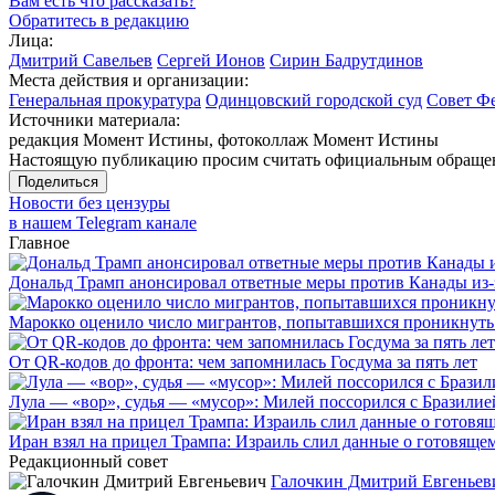
Вам есть что рассказать?
Обратитесь в редакцию
Лица:
Дмитрий Савельев
Сергей Ионов
Сирин Бадрутдинов
Места действия и организации:
Генеральная прокуратура
Одинцовский городской суд
Совет Ф
Источники материала:
редакция Момент Истины, фотоколлаж Момент Истины
Настоящую публикацию просим считать официальным обращени
Поделиться
Новости без цензуры
в нашем Telegram канале
Главное
Дональд Трамп анонсировал ответные меры против Канады из-
Марокко оценило число мигрантов, попытавшихся проникнуть в
От QR-кодов до фронта: чем запомнилась Госдума за пять лет
Лула — «вор», судья — «мусор»: Милей поссорился с Бразилие
Иран взял на прицел Трампа: Израиль слил данные о готовящ
Редакционный совет
Галочкин Дмитрий Евгеньев