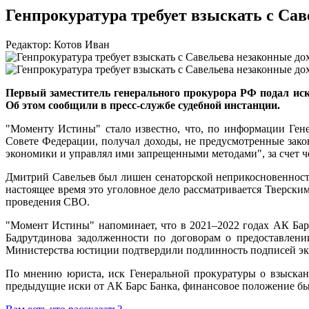
Генпрокуратура требует взыскать с Сав
Редактор: Котов Иван
Первый заместитель генерального прокурора РФ подал иск 
Об этом сообщили в пресс-службе судебной инстанции.
"Моменту Истины" стало известно, что, по информации Ген
Совете Федерации, получал доходы, не предусмотренные закон
экономики и управлял ими запрещенными методами", за счет ч
Дмитрий Савельев был лишен сенаторской неприкосновенности
настоящее время это уголовное дело рассматривается Тверски
проведения СВО.
"Момент Истины" напоминает, что в 2021–2022 годах АК Бар
Бадрутдинова задолженности по договорам о предоставлен
Министерства юстиции подтвердили подлинность подписей экс
По мнению юриста, иск Генеральной прокуратуры о взыскан
предыдущие иски от АК Барс Банка, финансовое положение бы