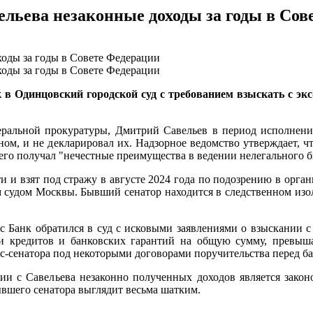
ельева незаконные доходы за годы в Со
в Одинцовский городской суд с требованием взыскать с экс
еральной прокуратуры, Дмитрий Савельев в период исполнения
ом, и не декларировал их. Надзорное ведомство утверждает, чт
его получал "нечестные преимущества в ведении нелегального б
 и взят под стражу в августе 2024 года по подозрению в орган
м судом Москвы. Бывший сенатор находится в следственном изоля
с Банк обратился в суд с исковыми заявлениями о взыскании с
ии кредитов и банковских гарантий на общую сумму, превыш
-сенатора под некоторыми договорами поручительства перед ба
ии с Савельева незаконно полученных доходов является зако
вшего сенатора выглядит весьма шатким.