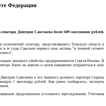
вете Федерации
-сенатора Дмитрия Савельева более 609 миллионов рублей.
 полномочий сенатора, представлявшего Тульскую область в
о в те годы Савельев перевел свои активы "в теневой сегмент
изнеса".
изации заказного убийства предпринимателя Сергея Ионова. В
торе. Ранее он заявлял о своем намерении отправиться в зону
 Дмитрия Савельева и его бывшего делового партнера Сирина
ающую 1 миллиард рублей. Как ранее сообщалось, эксперты
нком.
номерным продолжением уголовного преследования. Учитывая