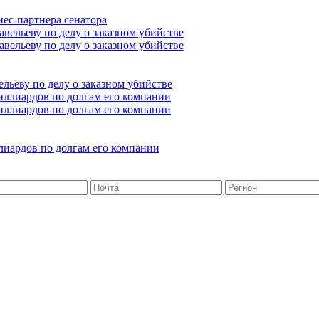
нес-партнера сенатора
ьеву по делу о заказном убийстве
лиардов по долгам его компании