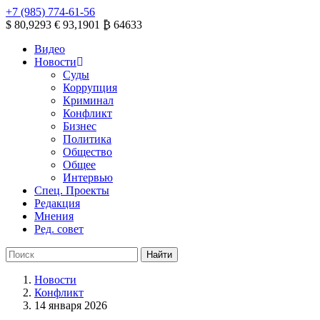
+7 (985) 774-61-56
$ 80,9293
€ 93,1901
₿ 64633
Видео
Новости
Суды
Коррупция
Криминал
Конфликт
Бизнес
Политика
Общество
Общее
Интервью
Спец. Проекты
Редакция
Мнения
Ред. совет
Новости
Конфликт
14 января 2026