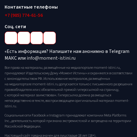
Контактные телефоны
+7 (985) 774-61-56
Соц. сети
«Есть информация? Напишите нам анонимно в Telegram
МАКС или
info@moment-istini.ru
Все права на материалы, размещённые на медиапортале moment-istini.ru,
принадлежат Издательскому Дому «Момент Истины» и охраняются в соответствии
с законодательством РФ. Использование материалов, размещённых
на медиапортале moment-istini.ru допускается только с письменного разрешения
правообладателя или с обязательной прямой гиперссылкой на страницу,
с которой материал заимствован. Гиперссылка должна размещаться
непосредственно в тексте, воспроизводящем оригинальный материал moment-
istini.ru.
Социальные сети Facebook и Instagram принадлежат компании Meta Platforms
Inc., деятельность которой признана экстремистской и запрещена на территории
Российской Федерации.
Настоящий сайт предназначен для лиц старше 18 лет (18+).