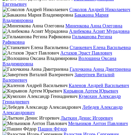
Евгеньевич
Соколов Андрей Николаевич
Бакакина Мария
Владимировна
Миненкова Анна Олеговна
Алибекова Асият Мурадовна
Гильманова Регина
Рафиковна
Станкевич Елена Васильевна
Астахов Эраст Павлович
Волошина Оксана
Владимировна
Галочкина Анна Дмитриевна
Завертнев Виталий
Валериевич
Каленов Андрей Васильевич
Кирьянов Артем Юрьевич
Кумохин Александр
Геннадиевич
Лебедев Александр
Александрович
Лыткин Денис Игоревич
Мельников Антон Павлович
Пашин Фёдор
Радостев Игорь Сергеевич