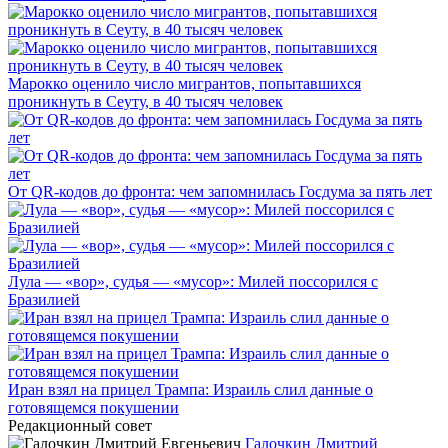
Марокко оценило число мигрантов, попытавшихся
проникнуть в Сеуту, в 40 тысяч человек
От QR-кодов до фронта: чем запомнилась Госдума за пять лет
Лула — «вор», судья — «мусор»: Милей поссорился с
Бразилией
Иран взял на прицел Трампа: Израиль слил данные о
готовящемся покушении
Редакционный совет
Галочкин Дмитрий