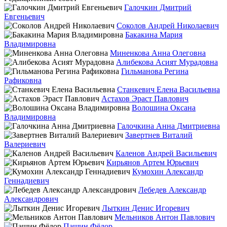
Галочкин Дмитрий
Евгеньевич
Соколов Андрей Николаевич
Бакакина Мария
Владимировна
Миненкова Анна Олеговна
Алибекова Асият Мурадовна
Гильманова Регина
Рафиковна
Станкевич Елена Васильевна
Астахов Эраст Павлович
Волошина Оксана
Владимировна
Галочкина Анна Дмитриевна
Завертнев Виталий
Валериевич
Каленов Андрей Васильевич
Кирьянов Артем Юрьевич
Кумохин Александр
Геннадиевич
Лебедев Александр
Александрович
Лыткин Денис Игоревич
Мельников Антон Павлович
Пашин Фёдор