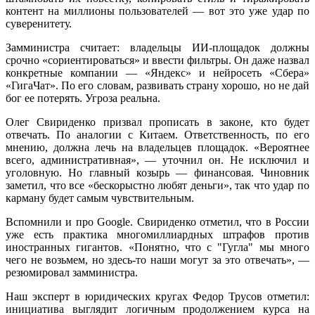
контент на миллионы пользователей — вот это уже удар по
суверенитету.
Замминистра считает: владельцы ИИ-площадок должны
срочно «сориентироваться» и ввести фильтры. Он даже назвал
конкретные компании — «Яндекс» и нейросеть «Сбера»
«ГигаЧат». По его словам, развивать страну хорошо, но не дай
бог ее потерять. Угроза реальна.
Олег Свириденко призвал прописать в законе, кто будет
отвечать. По аналогии с Китаем. Ответственность, по его
мнению, должна лечь на владельцев площадок. «Вероятнее
всего, административная», — уточнил он. Не исключил и
уголовную. Но главный козырь — финансовая. Чиновник
заметил, что все «бескорыстно любят деньги», так что удар по
карману будет самым чувствительным.
Вспомнили и про Google. Свириденко отметил, что в России
уже есть практика многомиллиардных штрафов против
иностранных гигантов. «Понятно, что с "Гугла" мы много
чего не возьмем, но здесь-то наши могут за это отвечать», —
резюмировал замминистра.
Наш эксперт в юридических кругах Федор Трусов отметил:
инициатива выглядит логичным продолжением курса на