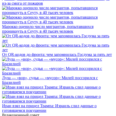
из-за смога от пожаров
Марокко оценило число мигрантов, попытавшихся
проникнуть в Сеуту, в 40 тысяч человек
От QR-кодов до фронта: чем запомнилась Госдума за пять лет
Лула — «вор», судья — «мусор»: Милей поссорился с
Бразилией
Иран взял на прицел Трампа: Израиль слил данные о
готовящемся покушении
Редакционный совет