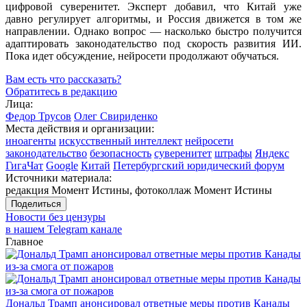
цифровой суверенитет. Эксперт добавил, что Китай уже
давно регулирует алгоритмы, и Россия движется в том же
направлении. Однако вопрос — насколько быстро получится
адаптировать законодательство под скорость развития ИИ.
Пока идет обсуждение, нейросети продолжают обучаться.
Вам есть что рассказать?
Обратитесь в редакцию
Лица:
Федор Трусов
Олег Свириденко
Места действия и организации:
иноагенты
искусственный интеллект
нейросети
законодательство
безопасность
суверенитет
штрафы
Яндекс
ГигаЧат
Google
Китай
Петербургский юридический форум
Источники материала:
редакция Момент Истины, фотоколлаж Момент Истины
Поделиться
Новости без цензуры
в нашем Telegram канале
Главное
Дональд Трамп анонсировал ответные меры против Канады