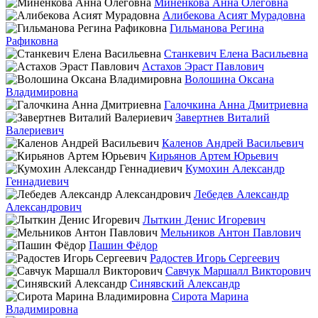
Миненкова Анна Олеговна
Алибекова Асият Мурадовна
Гильманова Регина
Рафиковна
Станкевич Елена Васильевна
Астахов Эраст Павлович
Волошина Оксана
Владимировна
Галочкина Анна Дмитриевна
Завертнев Виталий
Валериевич
Каленов Андрей Васильевич
Кирьянов Артем Юрьевич
Кумохин Александр
Геннадиевич
Лебедев Александр
Александрович
Лыткин Денис Игоревич
Мельников Антон Павлович
Пашин Фёдор
Радостев Игорь Сергеевич
Савчук Маршалл Викторович
Синявский Александр
Сирота Марина
Владимировна