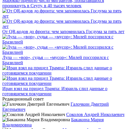
Марокко оценило число мигрантов, попытавшихся
проникнуть в Сеуту, в 40 тысяч человек
От QR-кодов до фронта: чем запомнилась Госдума за пять лет
Лула — «вор», судья — «мусор»: Милей поссорился с
Бразилией
Иран взял на прицел Трампа: Израиль слил данные о
готовящемся покушении
Редакционный совет
Галочкин Дмитрий
Евгеньевич
Соколов Андрей Николаевич
Бакакина Мария
Владимировна