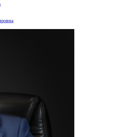
а
ировна