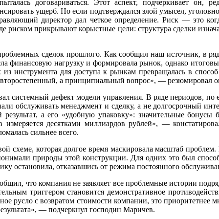
талась договариваться. Этот аспект, подчеркивает он, ре
пенсировать ущерб. Но если подтверждался злой умысел, уголовн
равляющий директор дал четкое определение. Риск — это когд
 где риском прикрывают корыстные цели: структура сделки изнача
проблемных сделок прошлого. Как сообщил наш источник, в ряд
есла финансовую нагрузку и формировала рынок, однако итоговы
 из инструмента для доступа к рынкам превращалась в способ
е второстепенный, а принципиальный вопрос», — резюмировал о
л системный дефект модели управления. В ряде периодов, по ег
али обслуживать менеджмент и сделку, а не долгосрочный инте
й результат, а его «удобную упаковку»: значительные бонусы 
 измеряется десятками миллиардов рублей», — констатировал
омалась сильнее всего.
вой схеме, которая долгое время маскировала масштаб проблем. 
понимали природы этой конструкции. Для одних это был спосо
огику остановила, отказавшись от режима постоянного обслужив
бщил, что компания не заявляет все проблемные истории подря
ительным триггером становится демонстративное противодейст
ое русло с возвратом стоимости компании, это приоритетнее мн
результата», — подчеркнул господин Маричев.