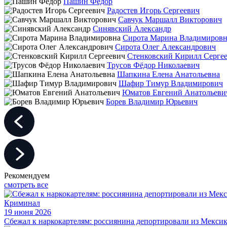
Пашин Фёдор
Радостев Игорь Сергеевич
Савчук Маршалл Викторович
Синявский Александр
Сирота Марина Владимировн
Сирота Олег Александрович
Стенковский Кирилл Серге
Трусов Фёдор Николаевич
Шапкина Елена Анатольевна
Шафир Тимур Владимирович
Юматов Евгений Анатольеви
Борев Владимир Юрьевич
Рекомендуем
смотреть все
Криминал
19 июня 2026
Сбежал к наркокартелям: россиянина депортировали из Мексик