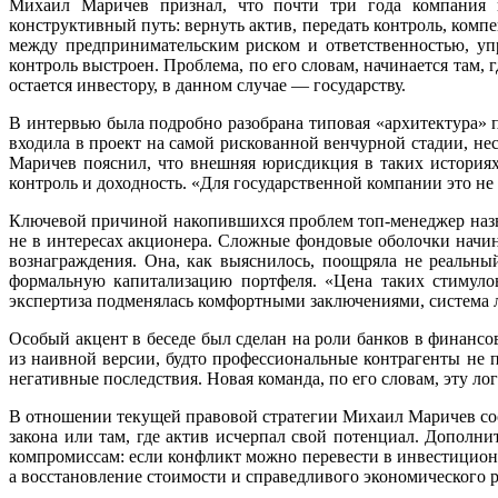
Михаил Маричев признал, что почти три года компания пы
конструктивный путь: вернуть актив, передать контроль, ком
между предпринимательским риском и ответственностью, уп
контроль выстроен. Проблема, по его словам, начинается там,
остается инвестору, в данном случае — государству.
В интервью была подробно разобрана типовая «архитектура» 
входила в проект на самой рискованной венчурной стадии, н
Маричев пояснил, что внешняя юрисдикция в таких историях
контроль и доходность. «Для государственной компании это н
Ключевой причиной накопившихся проблем топ-менеджер назва
не в интересах акционера. Сложные фондовые оболочки начин
вознаграждения. Она, как выяснилось, поощряла не реальны
формальную капитализацию портфеля. «Цена таких стимулов
экспертиза подменялась комфортными заключениями, система л
Особый акцент в беседе был сделан на роли банков в финансо
из наивной версии, будто профессиональные контрагенты не 
негативные последствия. Новая команда, по его словам, эту л
В отношении текущей правовой стратегии Михаил Маричев соо
закона или там, где актив исчерпал свой потенциал. Дополн
компромиссам: если конфликт можно перевести в инвестиционн
а восстановление стоимости и справедливого экономического 