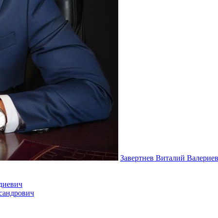
Завертнев Виталий Валерие
диевич
сандрович