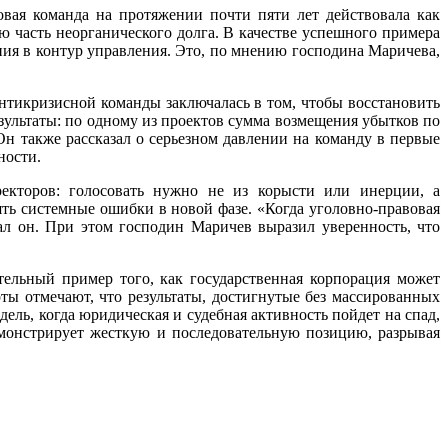
вая команда на протяжении почти пяти лет действовала как
ю часть неорганического долга. В качестве успешного примера
ния в контур управления. Это, по мнению господина Маричева,
антикризисной команды заключалась в том, чтобы восстановить
езультаты: по одному из проектов сумма возмещения убытков по
Он также рассказал о серьезном давлении на команду в первые
ности.
екторов: голосовать нужно не из корысти или инерции, а
рять системные ошибки в новой фазе. «Когда уголовно-правовая
ал он. При этом господин Маричев выразил уверенность, что
тельный пример того, как государственная корпорация может
ты отмечают, что результаты, достигнутые без массированных
ель, когда юридическая и судебная активность пойдет на спад,
монстрирует жесткую и последовательную позицию, разрывая