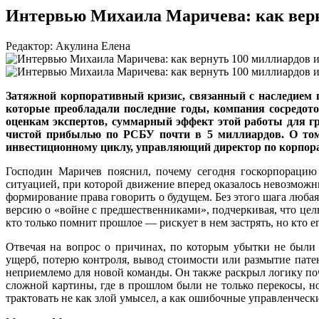
Интервью Михаила Маричева: как верн
Редактор: Акулина Елена
Затяжной корпоративный кризис, связанный с наследием 
которые преобладали последние годы, компания сосредот
оценкам экспертов, суммарный эффект этой работы для гр
чистой прибылью по РСБУ почти в 5 миллиардов. О том,
инвестиционному циклу, управляющий директор по корпор
Господин Маричев пояснил, почему сегодня госкорпорацию 
ситуацией, при которой движение вперед оказалось невозможн
формирование права говорить о будущем. Без этого шага любая
версию о «войне с предшественниками», подчеркивая, что цель
кто только помнит прошлое — рискует в нем застрять, но кто 
Отвечая на вопрос о причинах, по которым убытки не были
ущерб, потерю контроля, вывод стоимости или размытие патен
неприемлемо для новой команды. Он также раскрыл логику поч
сложной картины, где в прошлом были не только перекосы, н
трактовать не как злой умысел, а как ошибочные управленчес