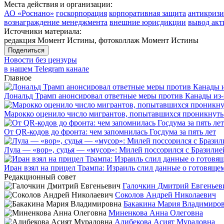
Места действия и организации:
АО «Роснано»
госкорпорация
корпоративная защита
антикризи
вознаграждение менеджмента
внешние юрисдикции
вывод акт
Источники материала:
редакция Момент Истины, фотоколлаж Момент Истины
Поделиться
Новости без цензуры
в нашем Telegram канале
Главное
Дональд Трамп анонсировал ответные меры против Канады из-
Марокко оценило число мигрантов, попытавшихся проникнуть в
От QR-кодов до фронта: чем запомнилась Госдума за пять лет
Лула — «вор», судья — «мусор»: Милей поссорился с Бразилие
Иран взял на прицел Трампа: Израиль слил данные о готовящ
Редакционный совет
Галочкин Дмитрий Евгеньев
Соколов Андрей Николаевич
Бакакина Мария Владимиро
Миненкова Анна Олеговна
Алибекова Асият Мурадовна