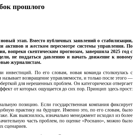
бок прошлого
новый этап. Вместо публичных заявлений о стабилизации,
ии активов и жестком пересмотре системы управления. По
я, вопреки скептическим прогнозам, завершила 2025 год с
ели, не поддаться давлению и начать движение к новому
рвью журналистам.
и инвестиций. По его словам, новая команда столкнулась с
 называет возвращение управляемости, и только после этого —
 оберткой для нерешенных проблем. Он категорически отвергает
эффект от которых ощущается до сих пор. Принцип здесь прост:
иальную позицию. Если государственная компания фиксирует
добную практику на будущее. Именно это, по его словам, было
аке. Как выяснилось, изначально менеджмент исходил из более
начительную часть проблем, по оценке «Роснано», можно было
их сценариев.