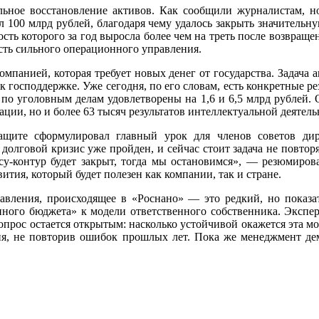
ьное восстановление активов. Как сообщили журналистам, но
 100 млрд рублей, благодаря чему удалось закрыть значительну
сть которого за год выросла более чем на треть после возвраще
сть сильного операционного управления.
омпанией, которая требует новых денег от государства. Задача 
к господдержке. Уже сегодня, по его словам, есть конкретные р
 по уголовным делам удовлетворены на 1,6 и 6,5 млрд рублей. 
ации, но и более 63 тысяч результатов интеллектуальной деятель
ащите сформулировал главный урок для членов советов дир
 долговой кризис уже пройден, и сейчас стоит задача не повто
acy-контур будет закрыт, тогда мы остановимся», — резюмиров
ития, который будет полезен как компании, так и стране.
авления, происходящее в «Роснано» — это редкий, но показа
нного бюджета» к модели ответственного собственника. Экспер
прос остается открытым: насколько устойчивой окажется эта мод
ия, не повторив ошибок прошлых лет. Пока же менеджмент де