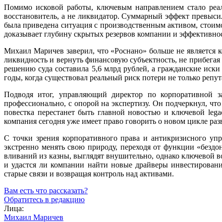
Помимо исковой работы, ключевым направлением стало реал
восстановитель, а не ликвидатор. Суммарный эффект превысил
была приведена ситуация с производственным активом, стоимо
доказывает глубину скрытых резервов компании и эффективно
Михаил Маричев заверил, что «Роснано» больше не является к
ликвидность и вернуть финансовую субъектность, не прибегая 
решению суда составила 5,6 млрд рублей, а гражданские иски
годы, когда существовал реальный риск потери не только репут
Подводя итог, управляющий директор по корпоративной з
профессионально, с опорой на экспертизу. Он подчеркнул, что
повестка перестанет быть главной новостью и ключевой leg
компания сегодня уже имеет право говорить о новом цикле разв
С точки зрения корпоративного права и антикризисного упр
экстренно менять свою природу, переходя от функции «бездо
вливаний из казны, выглядят внушительно, однако ключевой во
и удастся ли компании найти новые драйверы инвестирован
старые связи и возвращая контроль над активами.
Вам есть что рассказать?
Обратитесь в редакцию
Лица:
Михаил Маричев