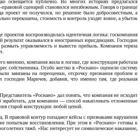
дко освещается публично. Во многих историях предлагался
о-правовой сценарий становился неизбежным. Говоря о границе
а проект не получился, но решение было добросовестным, а
льно перекошена, стоимость и контроль уходят вовне, а убыток
е проектов воспроизводилась идентичная логика: госкомпания
й результат оказывался в иностранных юрисдикциях. Господин
 размыть управляемость и вывести прибыль. Компания теряла
н.
о мнению, компания жила в логике, где конструкция работала
рес собственника. Особо жестко в «Роснано» оценили систему
были завязаны на переоценки, отсрочку признания проблем и
 господин Маричев, добавив, что именно там, где реальная
Представитель «Роснано» дал понять, что компания не исходит
б заработать, для компании — способ накапливать отложенные
ания старой конструкции любой ценой.
д. В правовой контур попадают кейсы с признаками нарушения
вие попыткам восстановления. При этом в «Роснано» готовы к
оголетних тяжб. «Нас интересует не символическое наказание,