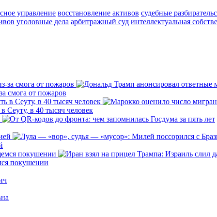
сное управление
восстановление активов
судебные разбирательс
ивов
уголовные дела
арбитражный суд
интеллектуальная собств
за смога от пожаров
 Сеуту, в 40 тысяч человек
й
емся покушении
ич
вна