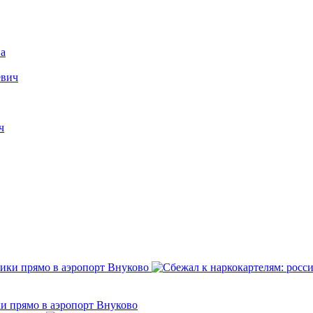
а
евич
ч
и прямо в аэропорт Внуково