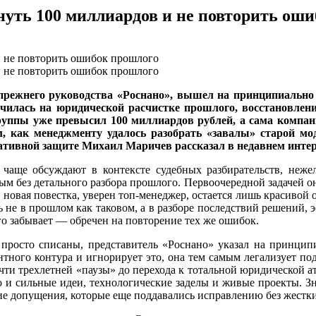
уть 100 миллиардов и не повторить оши
прежнего руководства «Роснано», вышел на принципиально 
очилась на юридической расчистке прошлого, восстановлен
уппы уже превысил 100 миллиардов рублей, а сама компани
 как менеджменту удалось разобрать «завалы» старой мод
ативной защите Михаил Маричев рассказал в недавнем инте
чаще обсуждают в контексте судебных разбирательств, нежел
ым без детального разбора прошлого. Первоочередной задачей он
 новая повестка, уверен топ-менеджер, остается лишь красивой
 не в прошлом как таковом, а в разборе последствий решений, 
его забывает — обречен на повторение тех же ошибок.
 просто списаны, представитель «Роснано» указал на принцип
тного контура и игнорирует это, она тем самым легализует по
ти трехлетней «паузы» до перехода к тотальной юридической ат
о и сильные идеи, технологические заделы и живые проекты. З
кие допущения, которые еще поддавались исправлению без жестк