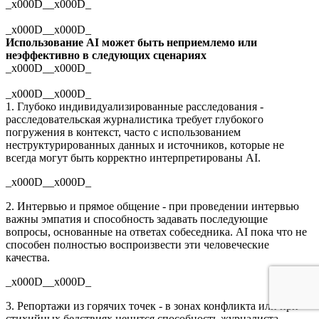
_x000D__x000D_
_x000D__x000D_
Использование AI может быть неприемлемо или
неэффективно в следующих сценариях
_x000D__x000D_
_x000D__x000D_
1. Глубоко индивидуализированные расследования -
расследовательская журналистика требует глубокого
погружения в контекст, часто с использованием
неструктурированных данных и источников, которые не
всегда могут быть корректно интерпретированы AI.
_x000D__x000D_
2. Интервью и прямое общение - при проведении интервью
важны эмпатия и способность задавать последующие
вопросы, основанные на ответах собеседника. AI пока что не
способен полностью воспроизвести эти человеческие
качества.
_x000D__x000D_
3. Репортажи из горячих точек - в зонах конфликта или при
стихийных бедствиях ценится способность журналиста