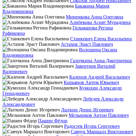
Соколов Андрей Николаевич
Бакакина Мария
Владимировна
Миненкова Анна Олеговна
Алибекова Асият Мурадовна
Гильманова Регина
Рафиковна
Станкевич Елена Васильевна
Астахов Эраст Павлович
Волошина Оксана
Владимировна
Галочкина Анна Дмитриевна
Завертнев Виталий
Валериевич
Каленов Андрей Васильевич
Кирьянов Артем Юрьевич
Кумохин Александр
Геннадиевич
Лебедев Александр
Александрович
Лыткин Денис Игоревич
Мельников Антон Павлович
Пашин Фёдор
Радостев Игорь Сергеевич
Савчук Маршалл Викторович