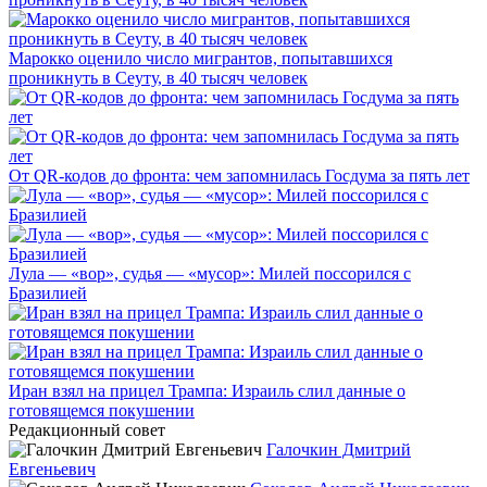
Марокко оценило число мигрантов, попытавшихся
проникнуть в Сеуту, в 40 тысяч человек
От QR-кодов до фронта: чем запомнилась Госдума за пять лет
Лула — «вор», судья — «мусор»: Милей поссорился с
Бразилией
Иран взял на прицел Трампа: Израиль слил данные о
готовящемся покушении
Редакционный совет
Галочкин Дмитрий
Евгеньевич