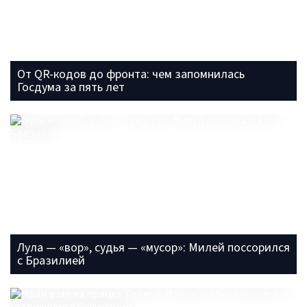
От QR-кодов до фронта: чем запомнилась
Госдума за пять лет
Лула — «вор», судья — «мусор»: Милей поссорился
с Бразилией