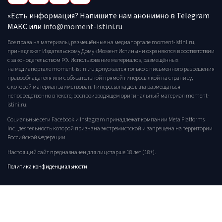
«Есть информация? Напишите нам анонимно в Telegram
МАКС или
info@moment-istini.ru
Все права на материалы, размещённые на медиапортале moment-istini.ru,
принадлежат Издательскому Дому «Момент Истины» и охраняются в соответствии
с законодательством РФ. Использование материалов, размещённых
на медиапортале moment-istini.ru допускается только с письменного разрешения
правообладателя или с обязательной прямой гиперссылкой на страницу,
с которой материал заимствован. Гиперссылка должна размещаться
непосредственно в тексте, воспроизводящем оригинальный материал moment-
istini.ru.
Социальные сети Facebook и Instagram принадлежат компании Meta Platforms
Inc., деятельность которой признана экстремистской и запрещена на территории
Российской Федерации.
Настоящий сайт предназначен для лиц старше 18 лет (18+).
Политика конфиденциальности