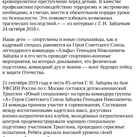
кровопролитное преступление перед детьми. В качестве
профилактики противодействию терроризму и экстремизму
необходимо, я считаю, ввести в обязательном порядке уроки
по безопасности. Это поможет избежать возможных
трагических последствий.« — из интервью с
Г. Н. Зайцевым
24 октября 2018 г.
Наши дети — спортсмены и юные спецназовцы, как и
кадровый спецназ, равняются на Героя Советского Союза,
легендарного командира «Альфы» Геннадия Николаевича
Зайцева и в его честь проводят
спортивно-военные
мероприятия, на которых доказывают, что физическая
подготовка, командный дух и знания — залог будущих побед
в защите Отечества.
21 сентября 2019 года в честь
85-летия
Г. Н. Зайцева
на базе
УФСИН России по г. Москве состоялся
детско-юношеский
Триатлон «Юный спецназовец» на призы командира группы
«А» Героя Советского Союза Зайцева Геннадия Николаевича.
24 команды приняли участие в соревнованиях. Состязания
между воспитанниками кадетских школ, досуговых
военно-патриотических
клубов, молодёжных патриотических
центров продемонстрировали хорошую специальную
подготовку участников Триатлона, прошедших серьезные
испытания. Ребята доказали высокий уровень своей