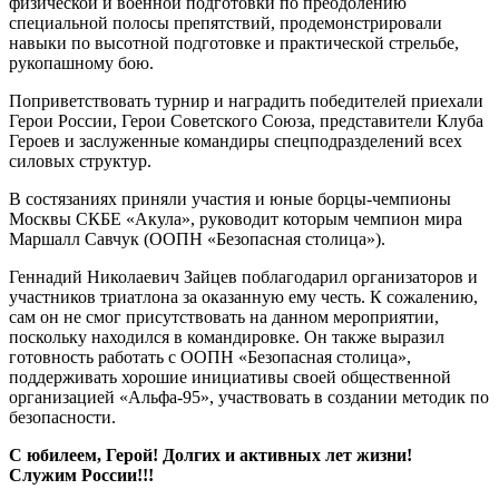
физической и военной подготовки по преодолению
специальной полосы препятствий, продемонстрировали
навыки по высотной подготовке и практической стрельбе,
рукопашному бою.
Поприветствовать турнир и наградить победителей приехали
Герои России, Герои Советского Союза, представители Клуба
Героев и заслуженные командиры спецподразделений всех
силовых структур.
В состязаниях приняли участия и юные
борцы-чемпионы
Москвы СКБЕ «Акула», руководит которым чемпион мира
Маршалл Савчук (ООПН «Безопасная столица»).
Геннадий Николаевич Зайцев поблагодарил организаторов и
участников триатлона за оказанную ему честь. К сожалению,
сам он не смог присутствовать на данном мероприятии,
поскольку находился в командировке. Он также выразил
готовность работать с ООПН «Безопасная столица»,
поддерживать хорошие инициативы своей общественной
организацией
«Альфа-95»
, участвовать в создании методик по
безопасности.
С юбилеем, Герой! Долгих и активных лет жизни!
Служим России!!!