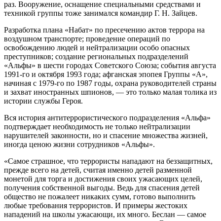
раз. Вооружение, оснащение специальными средствами и
техникой группы тоже занимался командир
Г. Н. Зайцев
.
Разработка плана «Набат» по пресечению актов террора на
воздушном транспорте; проведение операций по
освобождению людей и нейтрализации особо опасных
преступников; создание региональных подразделений
«Альфы» в шести городах Советского Союза; события августа
1991-го
и октября 1993 года; афганская эпопея Группы «А»,
начиная с
1979-го
по 1987 годы, охрана руководителей страны
и захват иностранных шпионов, — это только малая толика из
истории службы Героя.
Вся история антитеррористического подразделения «Альфа»
подтверждает необходимость не только нейтрализации
нарушителей законности, но и спасение множества жизней,
иногда ценою жизни сотрудников «Альфы».
«Самое страшное, что террористы нападают на беззащитных,
прежде всего на детей, считая именно детей разменной
монетой для торга и достижения своих ужасающих целей,
получения собственной выгоды. Ведь для спасения детей
общество не пожалеет никаких сумм, готово выполнить
любые требования террористов. И примеры жестоких
нападений на школы ужасающи, их много. Беслан — самое