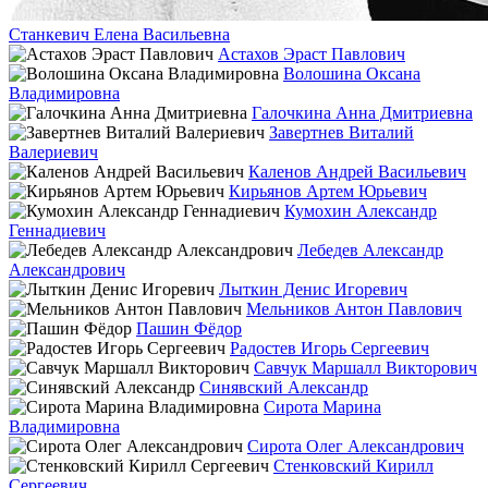
Станкевич Елена Васильевна
Астахов Эраст Павлович
Волошина Оксана
Владимировна
Галочкина Анна Дмитриевна
Завертнев Виталий
Валериевич
Каленов Андрей Васильевич
Кирьянов Артем Юрьевич
Кумохин Александр
Геннадиевич
Лебедев Александр
Александрович
Лыткин Денис Игоревич
Мельников Антон Павлович
Пашин Фёдор
Радостев Игорь Сергеевич
Савчук Маршалл Викторович
Синявский Александр
Сирота Марина
Владимировна
Сирота Олег Александрович
Стенковский Кирилл
Сергеевич