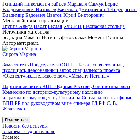
Геннадий Николаевич Зайцев
Маршалл Савчук
Борис
Владимирович Николаев
Вячеслав Дмитриевич Лебедев
асоян
Владимир Бадоевич
Цветов Юрий Викторович
Места действия и организации:
Группа Альфа
Набат
Беслан
УФСИН
Безопасная столица
Источники материала:
редакция Момент Истины, фотоколлаж Момент Истины
Автор материала
Сирота Марина
Заместитель Председателя ООПН «Безопасная столица»,
публицист, персональный автор специального проекта
«Эксперт» издательского дома «Момент Истины».
Партийный актив ВПП «Единая Россия», 6 лет возглавляла
Комиссию по историко-культурному наследию
и гражданскому обществу России на Социальной платформе
ВПП ЕР под руководством вице-спикера ГД РФ С. В.
Железняка
Поделиться
Новости без цензуры
в нашем Telegram канале
Главное