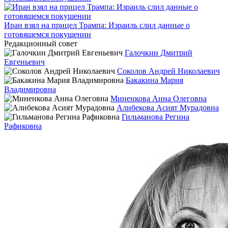
Иран взял на прицел Трампа: Израиль слил данные о
готовящемся покушении
Редакционный совет
Галочкин Дмитрий
Евгеньевич
Соколов Андрей Николаевич
Бакакина Мария
Владимировна
Миненкова Анна Олеговна
Алибекова Асият Мурадовна
Гильманова Регина
Рафиковна