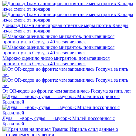
Дональд Трамп анонсировал ответные меры против Канады
из-за смога от пожаров
Марокко оценило число мигрантов, попытавшихся
проникнуть в Сеуту, в 40 тысяч человек
От QR-кодов до фронта: чем запомнилась Госдума за пять лет
Лула — «вор», судья — «мусор»: Милей поссорился с
Бразилией