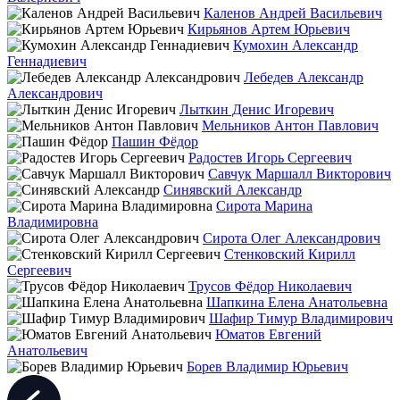
Каленов Андрей Васильевич
Кирьянов Артем Юрьевич
Кумохин Александр
Геннадиевич
Лебедев Александр
Александрович
Лыткин Денис Игоревич
Мельников Антон Павлович
Пашин Фёдор
Радостев Игорь Сергеевич
Савчук Маршалл Викторович
Синявский Александр
Сирота Марина
Владимировна
Сирота Олег Александрович
Стенковский Кирилл
Сергеевич
Трусов Фёдор Николаевич
Шапкина Елена Анатольевна
Шафир Тимур Владимирович
Юматов Евгений
Анатольевич
Борев Владимир Юрьевич