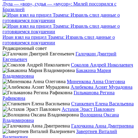
Лула — «вор», судья — «мусор»: Милей поссорился с
Бразилией
Иран взял на прицел Трампа: Израиль слил данные о
готовящемся покушении
Редакционный совет
Галочкин Дмитрий
Евгеньевич
Соколов Андрей Николаевич
Бакакина Мария
Владимировна
Миненкова Анна Олеговна
Алибекова Асият Мурадовна
Гильманова Регина
Рафиковна
Станкевич Елена Васильевна
Астахов Эраст Павлович
Волошина Оксана
Владимировна
Галочкина Анна Дмитриевна
Завертнев Виталий
Валериевич