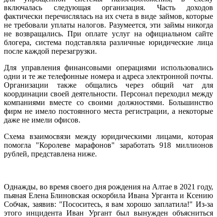
включалась следующая организация. Часть доходов
фактически перечислялась на их счета в виде займов, которые
не требовали уплаты налогов. Разумеется, эти займы никогда
не возвращались. При оплате услуг на официальном сайте
блогера, система подставляла различные юридические лица
после каждой перезагрузки.
Для управления финансовыми операциями использовались
одни и те же телефонные номера и адреса электронной почты.
Организации также общались через общий чат для
координации своей деятельности. Персонал переходил между
компаниями вместе со своими должностями. Большинство
фирм не имело постоянного места регистрации, а некоторые
даже не имели офисов.
Схема взаимосвязи между юридическими лицами, которая
помогла "Королеве марафонов" заработать 918 миллионов
рублей, представлена ниже.
Однажды, во время своего дня рождения на Алтае в 2021 году,
пьяная Елена Блиновская оскорбила Ивана Урганта и Ксению
Собчак, заявив: "Пососитесь, я вам хорошо заплатила!" Из-за
этого инцидента Иван Ургант был вынужден объясниться