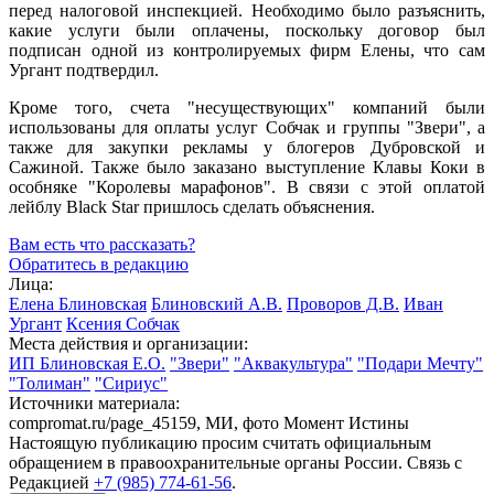
перед налоговой инспекцией. Необходимо было разъяснить,
какие услуги были оплачены, поскольку договор был
подписан одной из контролируемых фирм Елены, что сам
Ургант подтвердил.
Кроме того, счета "несуществующих" компаний были
использованы для оплаты услуг Собчак и группы "Звери", а
также для закупки рекламы у блогеров Дубровской и
Сажиной. Также было заказано выступление Клавы Коки в
особняке "Королевы марафонов". В связи с этой оплатой
лейблу Black Star пришлось сделать объяснения.
Вам есть что рассказать?
Обратитесь в редакцию
Лица:
Елена Блиновская
Блиновский А.В.
Проворов Д.В.
Иван
Ургант
Ксения Собчак
Места действия и организации:
ИП Блиновская Е.О.
"Звери"
"Аквакультура"
"Подари Мечту"
"Толиман"
"Сириус"
Источники материала:
compromat.ru/page_45159, МИ, фото Момент Истины
Настоящую публикацию просим считать официальным
обращением в правоохранительные органы России. Связь с
Редакцией
+7 (985) 774-61-56
.