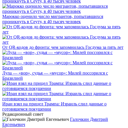
Марокко оценило число мигрантов, попытавшихся
проникнуть в Сеуту, в 40 тысяч человек
От QR-кодов до фронта: чем запомнилась Госдума за пять лет
Лула — «вор», судья — «мусор»: Милей поссорился с
Бразилией
Иран взял на прицел Трампа: Израиль слил данные о
готовящемся покушении
Редакционный совет
Галочкин Дмитрий
Евгеньевич