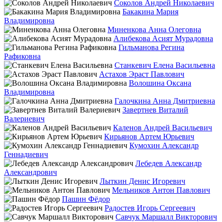
Соколов Андрей Николаевич
Бакакина Мария
Владимировна
Миненкова Анна Олеговна
Алибекова Асият Мурадовна
Гильманова Регина
Рафиковна
Станкевич Елена Васильевна
Астахов Эраст Павлович
Волошина Оксана
Владимировна
Галочкина Анна Дмитриевна
Завертнев Виталий
Валериевич
Каленов Андрей Васильевич
Кирьянов Артем Юрьевич
Кумохин Александр
Геннадиевич
Лебедев Александр
Александрович
Лыткин Денис Игоревич
Мельников Антон Павлович
Пашин Фёдор
Радостев Игорь Сергеевич
Савчук Маршалл Викторович