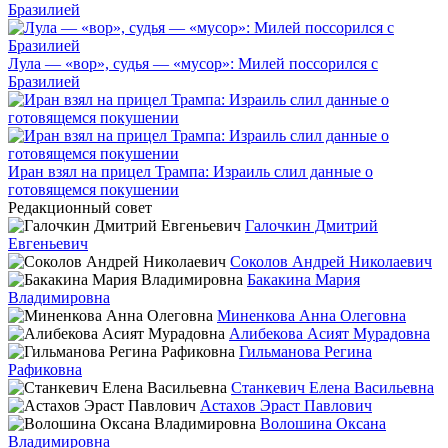
Лула — «вор», судья — «мусор»: Милей поссорился с
Бразилией
Иран взял на прицел Трампа: Израиль слил данные о
готовящемся покушении
Редакционный совет
Галочкин Дмитрий
Евгеньевич
Соколов Андрей Николаевич
Бакакина Мария
Владимировна
Миненкова Анна Олеговна
Алибекова Асият Мурадовна
Гильманова Регина
Рафиковна
Станкевич Елена Васильевна
Астахов Эраст Павлович
Волошина Оксана
Владимировна