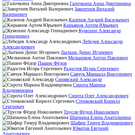
Галочкина Анна Дмитриевна
Завертнев Виталий
Валериевич
Каленов Андрей Васильевич
Кирьянов Артем Юрьевич
Кумохин Александр
Геннадиевич
Лебедев Александр
Александрович
Лыткин Денис Игоревич
Мельников Антон Павлович
Пашин Фёдор
Радостев Игорь Сергеевич
Савчук Маршалл Викторович
Синявский Александр
Сирота Марина
Владимировна
Сирота Олег Александрович
Стенковский Кирилл
Сергеевич
Трусов Фёдор Николаевич
Шапкина Елена Анатольевна
Шафир Тимур Владимирович
Юматов Евгений
Анатольевич