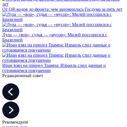
От QR-кодов до фронта: чем запомнилась Госдума за пять лет
Лула — «вор», судья — «мусор»: Милей поссорился с
Бразилией
Иран взял на прицел Трампа: Израиль слил данные о
готовящемся покушении
Редакционный совет
Рекомендуем