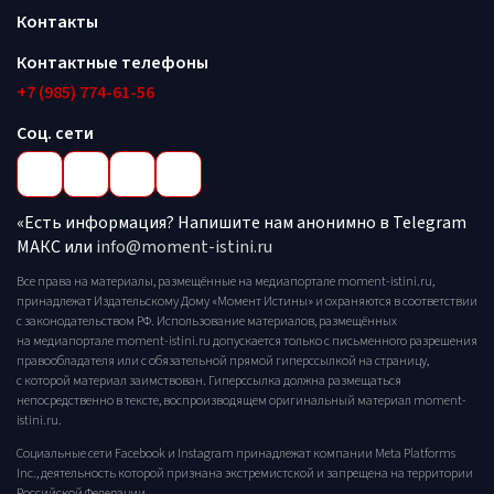
Контакты
Контактные телефоны
+7 (985) 774-61-56
Соц. сети
«Есть информация? Напишите нам анонимно в Telegram
МАКС или
info@moment-istini.ru
Все права на материалы, размещённые на медиапортале moment-istini.ru,
принадлежат Издательскому Дому «Момент Истины» и охраняются в соответствии
с законодательством РФ. Использование материалов, размещённых
на медиапортале moment-istini.ru допускается только с письменного разрешения
правообладателя или с обязательной прямой гиперссылкой на страницу,
с которой материал заимствован. Гиперссылка должна размещаться
непосредственно в тексте, воспроизводящем оригинальный материал moment-
istini.ru.
Социальные сети Facebook и Instagram принадлежат компании Meta Platforms
Inc., деятельность которой признана экстремистской и запрещена на территории
Российской Федерации.