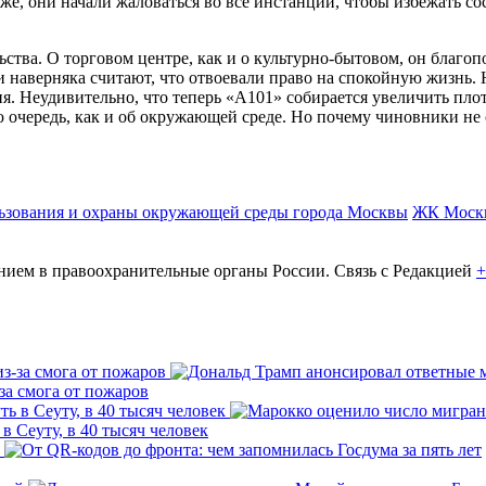
 же, они начали жаловаться во все инстанции, чтобы избежать 
ства. О торговом центре, как и о
культурно-бытовом
, он благо
 наверняка считают, что отвоевали право на спокойную жизнь. Н
я. Неудивительно, что теперь «А101» собирается увеличить пло
очередь, как и об окружающей среде. Но почему чиновники не о
ьзования и охраны окружающей среды города Москвы
ЖК Моск
ем в правоохранительные органы России. Связь с Редакцией
+
за смога от пожаров
 Сеуту, в 40 тысяч человек