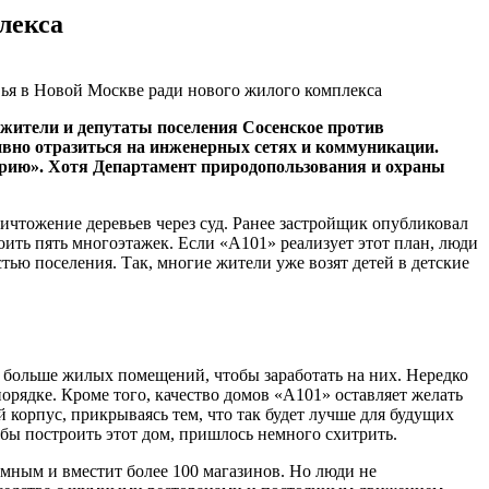
лекса
жители и депутаты поселения Сосенское против
тивно отразиться на инженерных сетях и коммуникации.
орию». Хотя Департамент природопользования и охраны
ичтожение деревьев через суд. Ранее застройщик опубликовал
оить пять многоэтажек. Если «А101» реализует этот план, люди
ью поселения. Так, многие жители уже возят детей в детские
о больше жилых помещений, чтобы заработать на них. Нередко
орядке. Кроме того, качество домов «А101» оставляет желать
й
корпус, прикрываясь тем, что так будет лучше для будущих
бы построить этот дом, пришлось немного схитрить.
омным и вместит более 100 магазинов. Но люди не