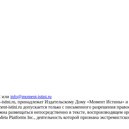
С или
info@moment-istini.ru
istini.ru, принадлежат Издательскому Дому «Момент Истины» и 
t-istini.ru допускается только с письменного разрешения прав
жна размещаться непосредственно в тексте, воспроизводящем ори
eta Platforms Inc., деятельность которой признана экстремистс