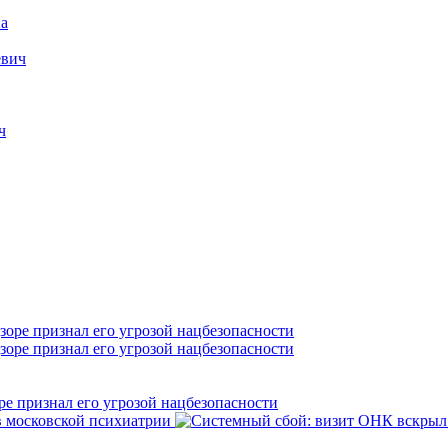
а
евич
ч
е признал его угрозой нацбезопасности