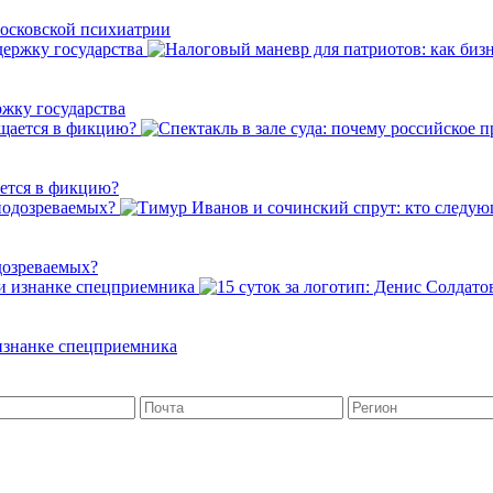
осковской психиатрии
ржку государства
ается в фикцию?
дозреваемых?
 изнанке спецприемника