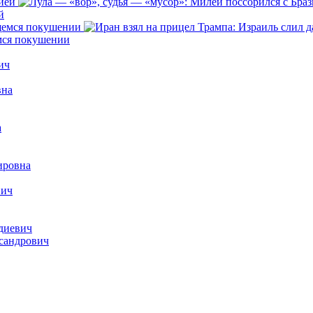
й
емся покушении
ич
вна
а
ировна
вич
диевич
сандрович