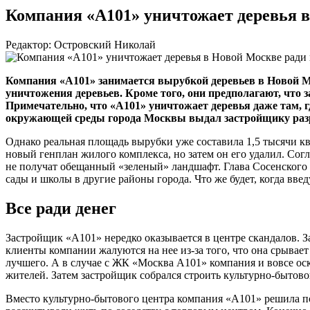
Компания «А101» уничтожает деревья в
Редактор: Островский Николай
Компания «А101» занимается вырубкой деревьев в Новой 
уничтожения деревьев. Кроме того, они предполагают, что
Примечательно, что «А101» уничтожает деревья даже там, 
окружающей среды города Москвы выдал застройщику разре
Однако реальная площадь вырубки уже составила 1,5 тысячи кв
новый генплан жилого комплекса, но затем он его удалил. Сог
не получат обещанный «зеленый» ландшафт. Глава Сосенского 
сады и школы в другие районы города. Что же будет, когда вв
Все ради денег
Застройщик «А101» нередко оказывается в центре скандалов. 
клиенты компании жалуются на нее
из-за
того, что она срывает
лучшего. А в случае с ЖК «Москва А101» компания и вовсе ос
жителей. Затем застройщик собрался строить
культурно-бытов
Вместо
культурно-бытового
центра компания «А101» решила пос