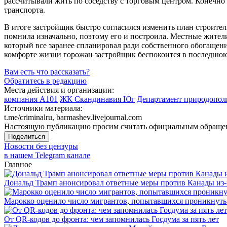
рассчитывали жить по соседству с торговым центром. Конечно
транспорта.
В итоге застройщик быстро согласился изменить план строитель
помнила изначально, поэтому его и построила. Местные жители
который все заранее спланировал ради собственного обогащени
комфорте жизни горожан застройщик беспокоится в последнюю 
Вам есть что рассказать?
Обратитесь в редакцию
Места действия и организации:
компания А101
ЖК Скандинавия Юг
Департамент природопол
Источники материала:
t.me/criminalru, barmashev.livejournal.com
Настоящую публикацию просим считать официальным обращени
Поделиться
Новости без цензуры
в нашем Telegram канале
Главное
Дональд Трамп анонсировал ответные меры против Канады из-
Марокко оценило число мигрантов, попытавшихся проникнуть в
От QR-кодов до фронта: чем запомнилась Госдума за пять лет