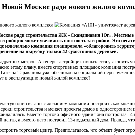
 Новой Москве ради нового жилого комп
Москве ради строительства ЖК «Скандинавия Юг». Местные 
 застройщик может увеличить плотность застройки. Это нега
где изначально компания планировала «облагородить террит
шение на вырубку только 42 сухостойных деревьев.
адратных метров. А теперь застройщик попытается узаконить ун
ласно этому плану, вместе спортивных площадок компания постр
Татьяна Тараканова уже обеспокоена социальной перегруженност
едут в эксплуатацию новый жилой комплекс?
Зачастую они связаны с желанием компании построить как можн
 сроки строительства и меняет проекты домов в одностороннем п
кандалилась. Вместо
торгово-офисного
здания она построила
14-
ой
центр, а вместо него построил
13-подъездный
дом. Правда, что
троить торговый центр. Предполагалось, что объект будет огр