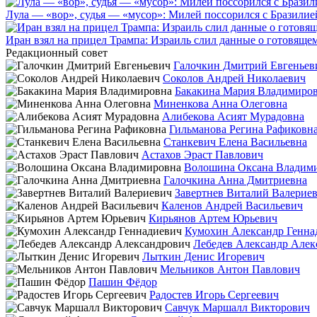
Лула — «вор», судья — «мусор»: Милей поссорился с Бразилие
Иран взял на прицел Трампа: Израиль слил данные о готовящ
Редакционный совет
Галочкин Дмитрий Евгеньев
Соколов Андрей Николаевич
Бакакина Мария Владимиро
Миненкова Анна Олеговна
Алибекова Асият Мурадовна
Гильманова Регина Рафиковн
Станкевич Елена Васильевна
Астахов Эраст Павлович
Волошина Оксана Владим
Галочкина Анна Дмитриевна
Завертнев Виталий Валерие
Каленов Андрей Васильевич
Кирьянов Артем Юрьевич
Кумохин Александр Генна
Лебедев Александр Алек
Лыткин Денис Игоревич
Мельников Антон Павлович
Пашин Фёдор
Радостев Игорь Сергеевич
Савчук Маршалл Викторович