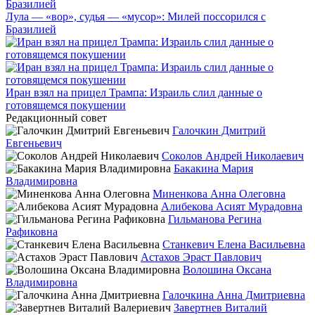
Лула — «вор», судья — «мусор»: Милей поссорился с
Бразилией
Иран взял на прицел Трампа: Израиль слил данные о
готовящемся покушении
Редакционный совет
Галочкин Дмитрий
Евгеньевич
Соколов Андрей Николаевич
Бакакина Мария
Владимировна
Миненкова Анна Олеговна
Алибекова Асият Мурадовна
Гильманова Регина
Рафиковна
Станкевич Елена Васильевна
Астахов Эраст Павлович
Волошина Оксана
Владимировна
Галочкина Анна Дмитриевна
Завертнев Виталий