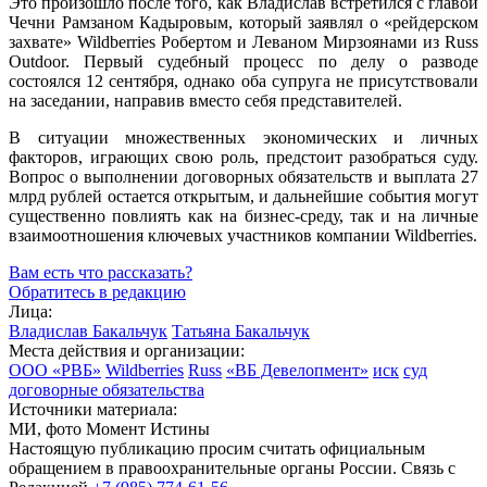
Это произошло после того, как Владислав встретился с главой
Чечни Рамзаном Кадыровым, который заявлял о «рейдерском
захвате» Wildberries Робертом и Леваном Мирзоянами из Russ
Outdoor. Первый судебный процесс по делу о разводе
состоялся 12 сентября, однако оба супруга не присутствовали
на заседании, направив вместо себя представителей.
В ситуации множественных экономических и личных
факторов, играющих свою роль, предстоит разобраться суду.
Вопрос о выполнении договорных обязательств и выплата 27
млрд рублей остается открытым, и дальнейшие события могут
существенно повлиять как на бизнес-среду, так и на личные
взаимоотношения ключевых участников компании Wildberries.
Вам есть что рассказать?
Обратитесь в редакцию
Лица:
Владислав Бакальчук
Татьяна Бакальчук
Места действия и организации:
ООО «РВБ»
Wildberries
Russ
«ВБ Девелопмент»
иск
суд
договорные обязательства
Источники материала:
МИ, фото Момент Истины
Настоящую публикацию просим считать официальным
обращением в правоохранительные органы России. Связь с