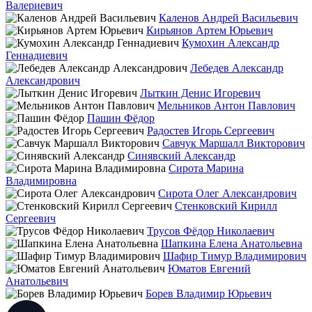
Валериевич
Каленов Андрей Васильевич
Кирьянов Артем Юрьевич
Кумохин Александр
Геннадиевич
Лебедев Александр
Александрович
Лыткин Денис Игоревич
Мельников Антон Павлович
Пашин Фёдор
Радостев Игорь Сергеевич
Савчук Маршалл Викторович
Синявский Александр
Сирота Марина
Владимировна
Сирота Олег Александрович
Стенковский Кирилл
Сергеевич
Трусов Фёдор Николаевич
Шапкина Елена Анатольевна
Шафир Тимур Владимирович
Юматов Евгений
Анатольевич
Борев Владимир Юрьевич