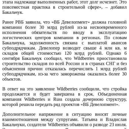
этапа надлежаще выполненных работ, этот долг исчезнет. Это
повсеместная практика в строительной сфере», – добавил
Бакальчук.
Ранее РВБ заявила, что «ВБ Девелопмент» должна головной
компании более 30 млрд рублей из-за несвоевременного
исполнения обязательств по вводу в эксплуатацию
логистических центров компании в регионах. По словам
Бакальчука, задолженность связана с выплатой авансов
субподрядчикам. Девелопер возводит свыше 4 млн кв. м
складов общей стоимостью 120 млрд рублей. Однако 6
сентября Бакальчук сообщил, что Wildberries приостановила
строительство складов по всей России и в странах СНГ и без
объяснения причин отказалась перечислять 1 млрд рублей
субподрядчикам, из-за чего заморожены оказались более 30
объектов.
В ответ на это заявление Wildberries сообщили, что стройка
продолжается и будет завершена в срок. Объединенная
компания Wildberries и Russ создала дочернюю структуру,
которой решила передать ряд проектов «ВБ Девелопмент».
Дополнительное напряжение в ситуацию вносят личные
взаимоотношения между супругами. Татьяна и Владислав
Бакальчуки, создатели Wildberries объявили о разводе 23 июля.