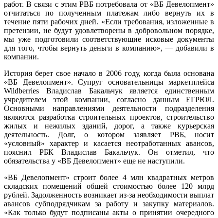
работ. В связи с этим РВБ потребовала от «ВБ Девелопмент»
отчитаться по полученным платежам либо вернуть их в
течение пяти рабочих дней. «Если требования, изложенные в
претензии, не будут удовлетворены в добровольном порядке,
мы уже подготовили соответствующие исковые документы
для того, чтобы вернуть деньги в компанию», — добавили в
компании.
История берет свое начало в 2006 году, когда была основана
«ВБ Девелопмент». Супруг основательницы маркетплейса
Wildberries Владислав Бакальчук является единственным
учредителем этой компании, согласно данным ЕГРЮЛ.
Основными направлениями деятельности подразделения
являются разработка строительных проектов, строительство
жилых и нежилых зданий, дорог, а также курьерская
деятельность. Долг, о котором заявляет РВБ, носит
«условный» характер и касается неотработанных авансов,
пояснил РБК Владислав Бакальчук. Он отметил, что
обязательства у «ВБ Девелопмент» еще не наступили.
«ВБ Девелопмент» строит более 4 млн квадратных метров
складских помещений общей стоимостью более 120 млрд
рублей. Задолженность возникает из-за необходимости выплат
авансов субподрядчикам за работу и закупку материалов.
«Как только будут подписаны акты о принятии очередного