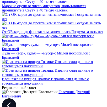
Марокко оценило число мигрантов, попытавшихся
проникнуть в Сеуту, в 40 тысяч человек
От QR-кодов до фронта: чем запомнилась Госдума за пять лет
Лула — «вор», судья — «мусор»: Милей поссорился с
Бразилией
Иран взял на прицел Трампа: Израиль слил данные о
готовящемся покушении
Редакционный совет
Галочкин Дмитрий
Евгеньевич