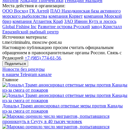
Михнов
Аркадий Пинчевсикй
Геннадий Мальцев
Места действия и организации:
ООО Восход
ГК Антей
ПАО Находкинская база активного
морского рыболовства
компания Корвет
компания Морской
бриз
компания Атлантик Краб
ЗАО Иянин Кутх и лосось
Global Fishing Inc
Развитие острова Русский
завод Кристалл
Евразийский рыбный центр
Источники материала:
t.me/criminalru, moscow-post.su
Настоящую публикацию просим считать официальным
обращением в правоохранительные органы России. Связь с
Редакцией
+7 (985) 774-61-56
.
Поделиться
Новости без цензуры
в нашем Telegram канале
Главное
Дональд Трамп анонсировал ответные меры против Канады
из-за смога от пожаров