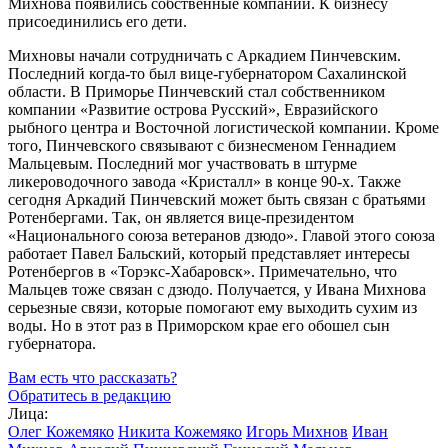
Михнова появились собственные компании. К бизнесу
присоединились его дети.
Михновы начали сотрудничать с Аркадием Пинчевским.
Последний
когда-то
был
вице-губернатором
Сахалинской
области. В Приморье Пинчевский стал собственником
компании «Развитие острова Русский», Евразийского
рыбного центра и Восточной логистической компании. Кроме
того, Пинчевского связывают с бизнесменом Геннадием
Мальцевым. Последний мог участвовать в штурме
ликероводочного завода «Кристалл» в конце
90-х
. Также
сегодня Аркадий Пинчевский может быть связан с братьями
Ротенбергами. Так, он является
вице-президентом
«Национального союза ветеранов дзюдо». Главой этого союза
работает Павел Бальский, который представляет интересы
Ротенбергов в
«Торэкс-Хабаровск»
. Примечательно, что
Мальцев тоже связан с дзюдо. Получается, у Ивана Михнова
серьезные связи, которые помогают ему выходить сухим из
воды. Но в этот раз в Приморском крае его обошел сын
губернатора.
Вам есть что рассказать?
Обратитесь в редакцию
Лица:
Олег Кожемяко
Никита Кожемяко
Игорь Михнов
Иван