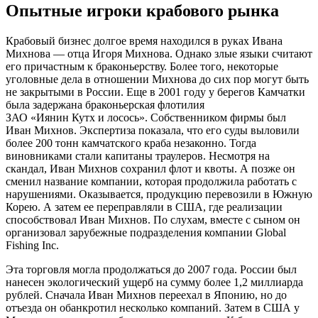
Опытные игроки крабового рынка
Крабовый бизнес долгое время находился в руках Ивана
Михнова — отца Игоря Михнова. Однако злые языки считают
его причастным к браконьерству. Более того, некоторые
уголовные дела в отношении Михнова до сих пор могут быть
не закрытыми в России. Еще в 2001 году у берегов Камчатки
была задержана браконьерская флотилия
ЗАО «Иянин Кутх и лосось»
. Собственником фирмы был
Иван Михнов. Экспертиза показала, что его суды выловили
более 200 тонн камчатского краба незаконно. Тогда
виновниками стали капитаны траулеров. Несмотря на
скандал, Иван Михнов сохранил флот и квоты. А позже он
сменил название компании, которая продолжила работать с
нарушениями. Оказывается, продукцию перевозили в Южную
Корею. А затем ее переправляли в США, где реализации
способствовал Иван Михнов. По слухам, вместе с сыном он
организовал зарубежные подразделения компании Global
Fishing Inc.
Эта торговля могла продолжаться до 2007 года. России был
нанесен экологический ущерб на сумму более 1,2 миллиарда
рублей. Сначала Иван Михнов переехал в Японию, но до
отъезда он обанкротил несколько компаний. Затем в США у