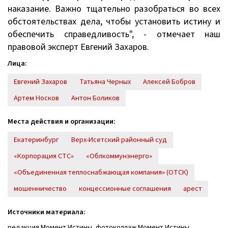
наказание. Важно тщательно разобраться во всех
обстоятельствах дела, чтобы установить истину и
обеспечить справедливость", - отмечает наш
правовой эксперт Евгений Захаров.
Лица:
Евгений Захаров
Татьяна Черных
Алексей Бобров
Артем Носков
Антон Боликов
Места действия и организации:
Екатеринбург
Верх-Исетский районный суд
«Корпорация СТС»
«Облкоммунэнерго»
«Объединенная теплоснабжающая компания» (ОТСК)
мошенничество
концессионные соглашения
арест
Источники материала:
редакция Момент Истины, фотоколлаж Момент Истины