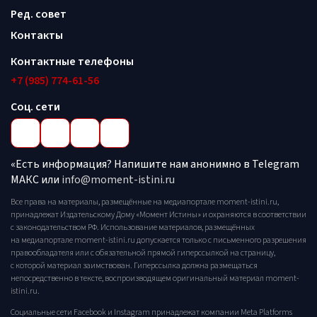
Ред. совет
Контакты
Контактные телефоны
+7 (985) 774-61-56
Соц. сети
«Есть информация? Напишите нам анонимно в Telegram
МАКС или
info@moment-istini.ru
Все права на материалы, размещённые на медиапортале moment-istini.ru,
принадлежат Издательскому Дому «Момент Истины» и охраняются в соответствии
с законодательством РФ. Использование материалов, размещённых
на медиапортале moment-istini.ru допускается только с письменного разрешения
правообладателя или с обязательной прямой гиперссылкой на страницу,
с которой материал заимствован. Гиперссылка должна размещаться
непосредственно в тексте, воспроизводящем оригинальный материал moment-
istini.ru.
Социальные сети Facebook и Instagram принадлежат компании Meta Platforms