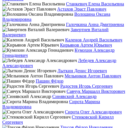
Станкевич Елена Васильевна
Астахов Эраст Павлович
Волошина Оксана
Владимировна
Галочкина Анна Дмитриевна
Завертнев Виталий
Валериевич
Каленов Андрей Васильевич
Кирьянов Артем Юрьевич
Кумохин Александр
Геннадиевич
Лебедев Александр
Александрович
Лыткин Денис Игоревич
Мельников Антон Павлович
Пашин Фёдор
Радостев Игорь Сергеевич
Савчук Маршалл Викторович
Синявский Александр
Сирота Марина
Владимировна
Сирота Олег Александрович
Стенковский Кирилл
Сергеевич
Трусов Фёдор Николаевич