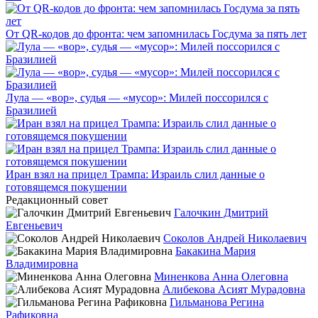
От QR-кодов до фронта: чем запомнилась Госдума за пять лет
Лула — «вор», судья — «мусор»: Милей поссорился с
Бразилией
Иран взял на прицел Трампа: Израиль слил данные о
готовящемся покушении
Редакционный совет
Галочкин Дмитрий
Евгеньевич
Соколов Андрей Николаевич
Бакакина Мария
Владимировна
Миненкова Анна Олеговна
Алибекова Асият Мурадовна
Гильманова Регина
Рафиковна