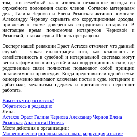
том, что семейный клан извлекал незаконные выгоды из
служебного положения своих членов. Согласно материалам
дела, Галина Чернова и Елена Рязанская активно помогали
Александру Чернову скрывать его коррупционные доходы,
привлекая к схеме доверенных сотрудников нотариата. В
настоящее время полномочия нотариусов Черновой и
Рязанской, а также судьи Шепель прекращены.
Эксперт нашей редакции Эраст Астахов отмечает, что данный
случай — яркая иллюстрация того, как клановость и
семейственность в судебной и нотариальной системах могут
вести к формированию устойчивых коррупционных схем, где
родственные связи полностью подменяют собой принцип
независимости правосудия. Когда представители одной семьи
одновременно занимают ключевые посты в суде, нотариате и
арбитраже, механизмы сдержек и противовесов перестают
работать.
Вам есть что рассказать?
Обратитесь в редакцию
Лица:
Астахов Эраст
Галина Чернова
Александр Чернов
Елена
Рязанская
Анастасия Шепель
Места действия и организации:
Мошенничество
нотариальная палата
коррупция
изъятие