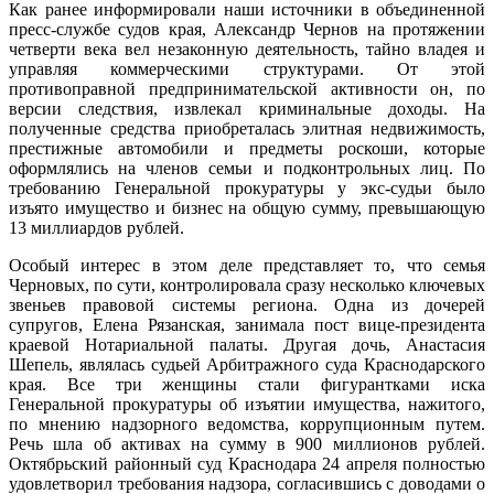
Как ранее информировали наши источники в объединенной
пресс-службе судов края, Александр Чернов на протяжении
четверти века вел незаконную деятельность, тайно владея и
управляя коммерческими структурами. От этой
противоправной предпринимательской активности он, по
версии следствия, извлекал криминальные доходы. На
полученные средства приобреталась элитная недвижимость,
престижные автомобили и предметы роскоши, которые
оформлялись на членов семьи и подконтрольных лиц. По
требованию Генеральной прокуратуры у экс-судьи было
изъято имущество и бизнес на общую сумму, превышающую
13 миллиардов рублей.
Особый интерес в этом деле представляет то, что семья
Черновых, по сути, контролировала сразу несколько ключевых
звеньев правовой системы региона. Одна из дочерей
супругов, Елена Рязанская, занимала пост вице-президента
краевой Нотариальной палаты. Другая дочь, Анастасия
Шепель, являлась судьей Арбитражного суда Краснодарского
края. Все три женщины стали фигурантками иска
Генеральной прокуратуры об изъятии имущества, нажитого,
по мнению надзорного ведомства, коррупционным путем.
Речь шла об активах на сумму в 900 миллионов рублей.
Октябрьский районный суд Краснодара 24 апреля полностью
удовлетворил требования надзора, согласившись с доводами о