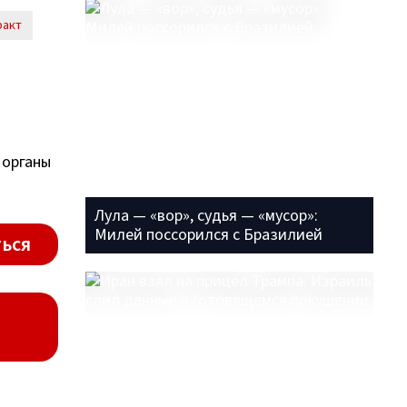
ракт
 органы
Лула — «вор», судья — «мусор»:
Милей поссорился с Бразилией
ься