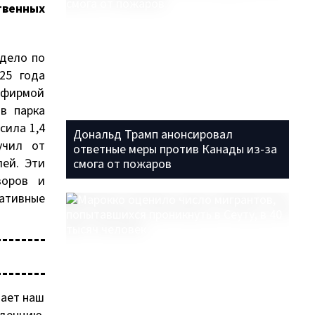
твенных
 дело по
25 года
 фирмой
в парка
сила 1,4
Дональд Трамп анонсировал
учил от
ответные меры против Канады из-за
лей. Эти
смога от пожаров
воров и
ративные
чает наш