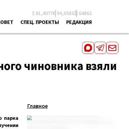
$ 81,4077
€ 94,0585
₿ 64862
СОВЕТ
СПЕЦ. ПРОЕКТЫ
РЕДАКЦИЯ
ного чиновника взяли
Главное
о парка
лучении