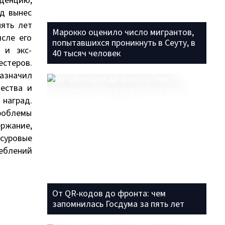
денцию,
уд вынес
пять лет
Марокко оценило число мигрантов,
сле его
попытавшихся проникнуть в Сеуту, в
 и экс-
40 тысяч человек
стеров.
азначил
ества и
наград.
проблемы
ржание,
суровые
реблений
От QR-кодов до фронта: чем
запомнилась Госдума за пять лет