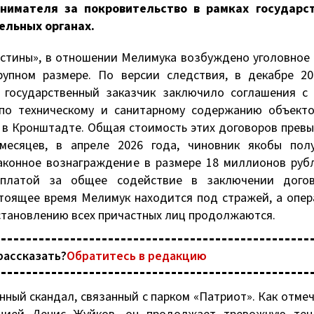
нимателя за покровительство в рамках государс
ельных органах.
Истины», в отношении Мелимука возбуждено уголовное
рупном размере. По версии следствия, в декабре 20
 государственный заказчик заключило соглашения с
 по техническому и санитарному содержанию объекто
 в Кронштадте. Общая стоимость этих договоров превы
 месяцев, в апреле 2026 года, чиновник якобы пол
аконное вознаграждение в размере 18 миллионов руб
 платой за общее содействие в заключении дого
стоящее время Мелимук находится под стражей, а опе
установлению всех причастных лиц продолжаются.
рассказать?
Обратитесь в редакцию
нный скандал, связанный с парком «Патриот». Как отме