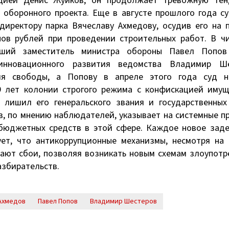
пцией Денис Жуйков, он продолжает тревожную тен
 оборонного проекта. Еще в августе прошлого года с
иректору парка Вячеславу Ахмедову, осудив его на 
ов рублей при проведении строительных работ. В чи
ший заместитель министра обороны Павел Попов
 инновационного развития ведомства Владимир Ше
я свободы, а Попову в апреле этого года суд н
9 лет колонии строгого режима с конфискацией имущ
лишил его генеральского звания и государственных 
в, по мнению наблюдателей, указывает на системные 
бюджетных средств в этой сфере. Каждое новое заде
ет, что антикоррупционные механизмы, несмотря на 
дают сбои, позволяя возникать новым схемам злоупот
азбирательств.
Ахмедов
Павел Попов
Владимир Шестеров