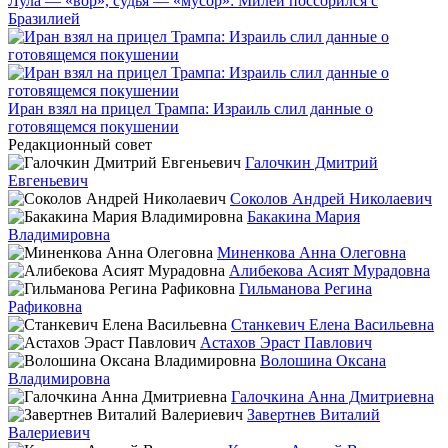
Лула — «вор», судья — «мусор»: Милей поссорился с
Бразилией
Иран взял на прицел Трампа: Израиль слил данные о
готовящемся покушении
Редакционный совет
Галочкин Дмитрий
Евгеньевич
Соколов Андрей Николаевич
Бакакина Мария
Владимировна
Миненкова Анна Олеговна
Алибекова Асият Мурадовна
Гильманова Регина
Рафиковна
Станкевич Елена Васильевна
Астахов Эраст Павлович
Волошина Оксана
Владимировна
Галочкина Анна Дмитриевна
Завертнев Виталий
Валериевич