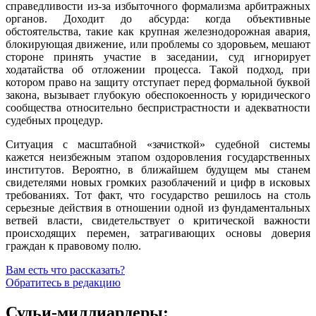
справедливости из-за избыточного формализма арбитражных
органов. Доходит до абсурда: когда объективные
обстоятельства, такие как крупная железнодорожная авария,
блокирующая движение, или проблемы со здоровьем, мешают
стороне принять участие в заседании, суд игнорирует
ходатайства об отложении процесса. Такой подход, при
котором право на защиту отступает перед формальной буквой
закона, вызывает глубокую обеспокоенность у юридического
сообщества относительно беспристрастности и адекватности
судебных процедур.
Ситуация с масштабной «зачисткой» судебной системы
кажется неизбежным этапом оздоровления государственных
институтов. Вероятно, в ближайшем будущем мы станем
свидетелями новых громких разоблачений и цифр в исковых
требованиях. Тот факт, что государство решилось на столь
серьезные действия в отношении одной из фундаментальных
ветвей власти, свидетельствует о критической важности
происходящих перемен, затрагивающих основы доверия
граждан к правовому полю.
Вам есть что рассказать?
Обратитесь в редакцию
Судьи-миллиардеры: