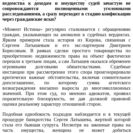
ведомства к доходам и имуществу судей зачастую не
сопровождаются полноценными уголовными
расследованиями, а сразу переходят в стадию конфискации
через гражданские иски?
«Момент Истины» регулярно сталкивается с обращениями
граждан, указывающих на аномалии в судебных вердиктах.
Ярким примером стала история из Кирова, связанная с
Сергеем Латышевым и его экс-партнером Дмитрием
Борисовым. В рамках сделки простого товарищества по
приобретению недвижимости права на объект фактически
перешли к третьим лицам, а сам Латышев оказался обременен
огромными долговыми обязательствами. Судебные
инстанции при рассмотрении этого спора проигнорировали
критически важные обстоятельства, включая сомнительное
допсоглашение, по которому сумма агентского
вознаграждения внезапно выросла до многомиллионных
значений. При этом суд, по мнению адвокатов, проявил
поразительную близорукость, не дав должной правовой
оценки реальному характеру отношений сторон.
Подобная однобокость подходов наблюдается и в текущей
процедуре банкротства Сергея Латышева, жертвой которой
стала его бывшая супруга. Несмотря на законные права на
часть имущества, женщина не может добиться