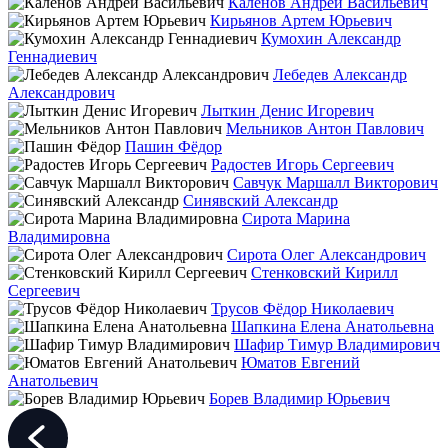
Каленов Андрей Васильевич
Кирьянов Артем Юрьевич
Кумохин Александр
Геннадиевич
Лебедев Александр
Александрович
Лыткин Денис Игоревич
Мельников Антон Павлович
Пашин Фёдор
Радостев Игорь Сергеевич
Савчук Маршалл Викторович
Синявский Александр
Сирота Марина
Владимировна
Сирота Олег Александрович
Стенковский Кирилл
Сергеевич
Трусов Фёдор Николаевич
Шапкина Елена Анатольевна
Шафир Тимур Владимирович
Юматов Евгений
Анатольевич
Борев Владимир Юрьевич