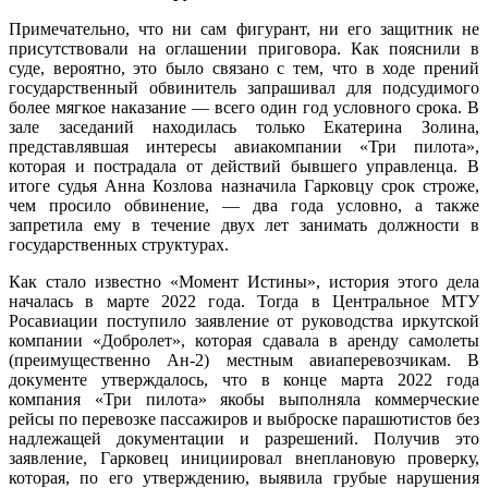
Примечательно, что ни сам фигурант, ни его защитник не
присутствовали на оглашении приговора. Как пояснили в
суде, вероятно, это было связано с тем, что в ходе прений
государственный обвинитель запрашивал для подсудимого
более мягкое наказание — всего один год условного срока. В
зале заседаний находилась только Екатерина Золина,
представлявшая интересы авиакомпании «Три пилота»,
которая и пострадала от действий бывшего управленца. В
итоге судья Анна Козлова назначила Гарковцу срок строже,
чем просило обвинение, — два года условно, а также
запретила ему в течение двух лет занимать должности в
государственных структурах.
Как стало известно «Момент Истины», история этого дела
началась в марте 2022 года. Тогда в Центральное МТУ
Росавиации поступило заявление от руководства иркутской
компании «Добролет», которая сдавала в аренду самолеты
(преимущественно Ан-2) местным авиаперевозчикам. В
документе утверждалось, что в конце марта 2022 года
компания «Три пилота» якобы выполняла коммерческие
рейсы по перевозке пассажиров и выброске парашютистов без
надлежащей документации и разрешений. Получив это
заявление, Гарковец инициировал внеплановую проверку,
которая, по его утверждению, выявила грубые нарушения