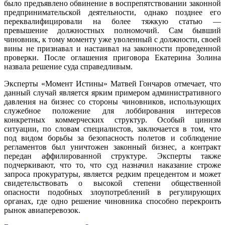
было предъявлено обвинение в воспрепятствовании законной
предпринимательской деятельности, однако позднее его
переквалифицировали на более тяжкую статью —
превышение должностных полномочий. Сам бывший
чиновник, к тому моменту уже уволенный с должности, своей
вины не признавал и настаивал на законности проведенной
проверки. После оглашения приговора Екатерина Золина
назвала решение суда справедливым.
Эксперты «Момент Истины» Матвей Гончаров отмечает, что
данный случай является ярким примером административного
давления на бизнес со стороны чиновников, использующих
служебное положение для лоббирования интересов
конкретных коммерческих структур. Особый цинизм
ситуации, по словам специалистов, заключается в том, что
под видом борьбы за безопасность полетов и соблюдение
регламентов был уничтожен законный бизнес, а контракт
передан аффилированной структуре. Эксперты также
подчеркивают, что то, что суд назначил наказание строже
запроса прокуратуры, является редким прецедентом и может
свидетельствовать о высокой степени общественной
опасности подобных злоупотреблений в регулирующих
органах, где одно решение чиновника способно перекроить
рынок авиаперевозок.