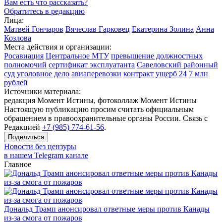
Вам есть что рассказать?
Обратитесь в редакцию
Лица:
Матвей Гончаров
Вячеслав Гарковец
Екатерина Золина
Анна
Козлова
Места действия и организации:
Росавиация
Центральное МТУ
превышение должностных
полномочий
сертификат эксплуатанта
Савеловский районный
суд
уголовное дело
авиаперевозки
контракт
ущерб 24
7 млн
рублей
Источники материала:
редакция Момент Истины, фотоколлаж Момент Истины
Настоящую публикацию просим считать официальным
обращением в правоохранительные органы России. Связь с
Редакцией
+7 (985) 774-61-56
.
Поделиться
Новости без цензуры
в нашем Telegram канале
Главное
Дональд Трамп анонсировал ответные меры против Канады
из-за смога от пожаров