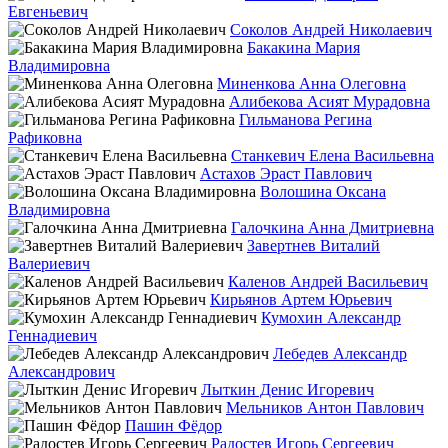
Евгеньевич
Соколов Андрей Николаевич
Бакакина Мария
Владимировна
Миненкова Анна Олеговна
Алибекова Асият Мурадовна
Гильманова Регина
Рафиковна
Станкевич Елена Васильевна
Астахов Эраст Павлович
Волошина Оксана
Владимировна
Галочкина Анна Дмитриевна
Завертнев Виталий
Валериевич
Каленов Андрей Васильевич
Кирьянов Артем Юрьевич
Кумохин Александр
Геннадиевич
Лебедев Александр
Александрович
Лыткин Денис Игоревич
Мельников Антон Павлович
Пашин Фёдор
Радостев Игорь Сергеевич