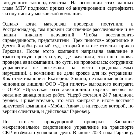
воздушного законодательства. На основании этих данных
глава МТУ подписал приказ об аннулировании сертификата
эксплуатанта у московской компании.
Однако когда материалы проверки поступили в
Ространснадзор, там провели собственное расследование и не
нашли никаких нарушений. Чтобы восстановить
справедливость, представители «Трех пилотов» обратились в
Десятый арбитражный суд, который в итоге отменил приказ
Гарковца. После этого компания направила заявление в
транспортную прокуратуру, где выяснили, что внеплановая
проверка авиакомпании, по сути, не проводилась: сотрудники
управления не выезжали на места предполагаемых
нарушений, а компании не дали сроков для их устранения.
Как отметила юрист Екатерина Золина, незаконные действия
чиновника лишили ООО «Три пилота» выгодного контракта
с ОГАУ «Иркутская база авиационной охраны лесов» на
оказание авиационных работ. Ущерб составил 24,7 миллиона
рублей. Примечательно, что этот контракт в итоге достался
иркутской компании «Мобил Авиа», в интересах которой, по
версии следствия, и действовал Гарковец.
По итогам прокурорской проверки Западное
межрегиональное следственное управление на транспорте
СКР возбудило уголовное дело. В июне 2023 года Гарковцу