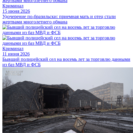
Криминал
15 июня 2026
Удочерение по-бразильски: приемная мать и отец стали
жертвами многолетнего обмана
Криминал
11 июня 2026
Бывший полицейский сел на восемь лет за торговлю данными
из баз МВД и ФСБ