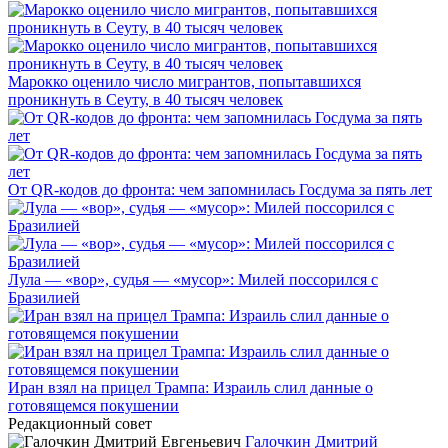
Марокко оценило число мигрантов, попытавшихся
проникнуть в Сеуту, в 40 тысяч человек
От QR-кодов до фронта: чем запомнилась Госдума за пять лет
Лула — «вор», судья — «мусор»: Милей поссорился с
Бразилией
Иран взял на прицел Трампа: Израиль слил данные о
готовящемся покушении
Редакционный совет
Галочкин Дмитрий