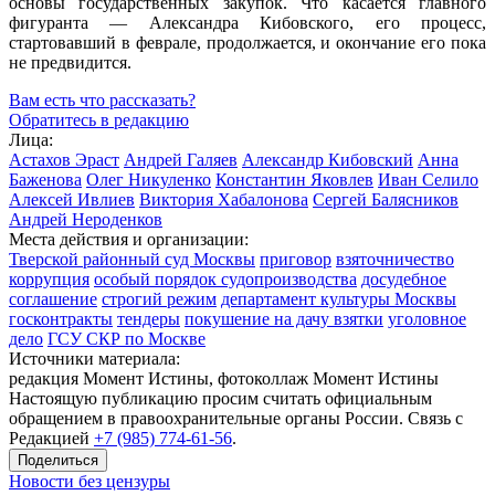
основы государственных закупок. Что касается главного
фигуранта — Александра Кибовского, его процесс,
стартовавший в феврале, продолжается, и окончание его пока
не предвидится.
Вам есть что рассказать?
Обратитесь в редакцию
Лица:
Астахов Эраст
Андрей Галяев
Александр Кибовский
Анна
Баженова
Олег Никуленко
Константин Яковлев
Иван Селило
Алексей Ивлиев
Виктория Хабалонова
Сергей Балясников
Андрей Нероденков
Места действия и организации:
Тверской районный суд Москвы
приговор
взяточничество
коррупция
особый порядок судопроизводства
досудебное
соглашение
строгий режим
департамент культуры Москвы
госконтракты
тендеры
покушение на дачу взятки
уголовное
дело
ГСУ СКР по Москве
Источники материала:
редакция Момент Истины, фотоколлаж Момент Истины
Настоящую публикацию просим считать официальным
обращением в правоохранительные органы России. Связь с
Редакцией
+7 (985) 774-61-56
.
Поделиться
Новости без цензуры