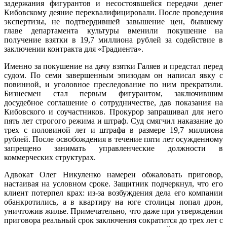
задержания фигурантов и несостоявшейся передачи денег
Кибовскому деяние переквалифицировали. После проведения
экспертизы, не подтвердившей завышение цен, бывшему
главе департамента культуры вменили покушение на
получение взятки в 19,7 миллиона рублей за содействие в
заключении контракта для «Градиента».
Именно за покушение на дачу взятки Галяев и предстал перед
судом. По семи завершенным эпизодам он написал явку с
повинной, и уголовное преследование по ним прекратили.
Бизнесмен стал первым фигурантом, заключившим
досудебное соглашение о сотрудничестве, дав показания на
Кибовского и соучастников. Прокурор запрашивал для него
пять лет строгого режима и штраф. Суд смягчил наказание до
трех с половиной лет и штрафа в размере 19,7 миллиона
рублей. После освобождения в течение пяти лет осужденному
запрещено занимать управленческие должности в
коммерческих структурах.
Адвокат Олег Никуленко намерен обжаловать приговор,
настаивая на условном сроке. Защитник подчеркнул, что его
клиент потерпел крах: из-за возбуждения дела его компании
обанкротились, а в квартиру на юге столицы попал дрон,
уничтожив жилье. Примечательно, что даже при утверждении
приговора реальный срок заключения сократится до трех лет с