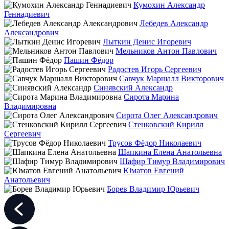
Кумохин Александр
Геннадиевич
Лебедев Александр
Александрович
Лыткин Денис Игоревич
Мельников Антон Павлович
Пашин Фёдор
Радостев Игорь Сергеевич
Савчук Маршалл Викторович
Синявский Александр
Сирота Марина
Владимировна
Сирота Олег Александрович
Стенковский Кирилл
Сергеевич
Трусов Фёдор Николаевич
Шапкина Елена Анатольевна
Шафир Тимур Владимирович
Юматов Евгений
Анатольевич
Борев Владимир Юрьевич