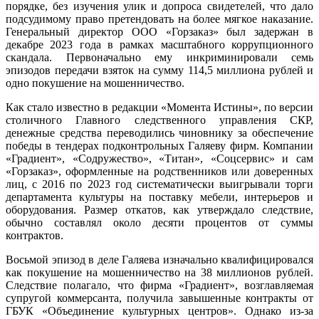
порядке, без изучения улик и допроса свидетелей, что дало
подсудимому право претендовать на более мягкое наказание.
Генеральный директор ООО «Горзаказ» был задержан в
декабре 2023 года в рамках масштабного коррупционного
скандала. Первоначально ему инкриминировали семь
эпизодов передачи взяток на сумму 114,5 миллиона рублей и
одно покушение на мошенничество.
Как стало известно в редакции «Момента Истины», по версии
столичного Главного следственного управления СКР,
денежные средства переводились чиновнику за обеспечение
победы в тендерах подконтрольных Галяеву фирм. Компании
«Градиент», «Содружество», «Титан», «Соцсервис» и сам
«Горзаказ», оформленные на родственников или доверенных
лиц, с 2016 по 2023 год систематически выигрывали торги
департамента культуры на поставку мебели, интерьеров и
оборудования. Размер откатов, как утверждало следствие,
обычно составлял около десяти процентов от суммы
контрактов.
Восьмой эпизод в деле Галяева изначально квалифицировался
как покушение на мошенничество на 38 миллионов рублей.
Следствие полагало, что фирма «Градиент», возглавляемая
супругой коммерсанта, получила завышенные контракты от
ГБУК «Объединение культурных центров». Однако из-за