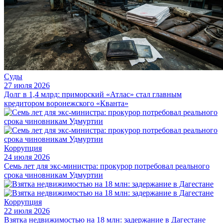
Суды
27 июля 2026
Долг в 1,4 млрд: приморский «Атлас» стал главным
кредитором воронежского «Кванта»
Коррупция
24 июля 2026
Семь лет для экс-министра: прокурор потребовал реального
срока чиновникам Удмуртии
Коррупция
22 июля 2026
Взятка недвижимостью на 18 млн: задержание в Дагестане