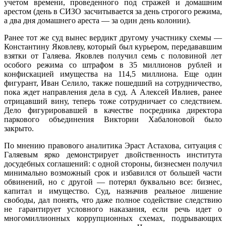
учетом времени, проведенного под стражей и домашним
арестом (день в СИЗО засчитывается за день строгого режима,
а два дня домашнего ареста — за один день колонии).
Ранее тот же суд вынес вердикт другому участнику схемы —
Константину Яковлеву, который был курьером, передававшим
взятки от Галяева. Яковлев получил семь с половиной лет
особого режима со штрафом в 35 миллионов рублей и
конфискацией имущества на 114,5 миллиона. Еще один
фигурант, Иван Селило, также пошедший на сотрудничество,
пока ждет направления дела в суд. А Алексей Ивлиев, ранее
отрицавший вину, теперь тоже сотрудничает со следствием.
Дело фигурировавшей в качестве посредника директора
паркового объединения Виктории Хабалоновой было
закрыто.
По мнению правового аналитика Эраст Астахова, ситуация с
Галяевым ярко демонстрирует двойственность института
досудебных соглашений: с одной стороны, бизнесмен получил
минимально возможный срок и избавился от большей части
обвинений, но с другой — потерял буквально все: бизнес,
капитал и имущество. Суд, назначив реальное лишение
свободы, дал понять, что даже полное содействие следствию
не гарантирует условного наказания, если речь идет о
многомиллионных коррупционных схемах, подрывающих