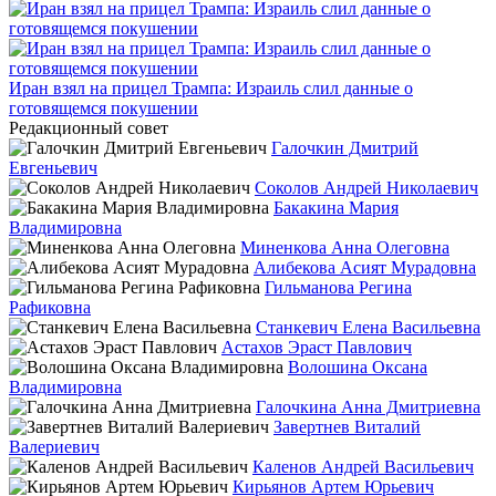
Иран взял на прицел Трампа: Израиль слил данные о
готовящемся покушении
Редакционный совет
Галочкин Дмитрий
Евгеньевич
Соколов Андрей Николаевич
Бакакина Мария
Владимировна
Миненкова Анна Олеговна
Алибекова Асият Мурадовна
Гильманова Регина
Рафиковна
Станкевич Елена Васильевна
Астахов Эраст Павлович
Волошина Оксана
Владимировна
Галочкина Анна Дмитриевна
Завертнев Виталий
Валериевич
Каленов Андрей Васильевич
Кирьянов Артем Юрьевич