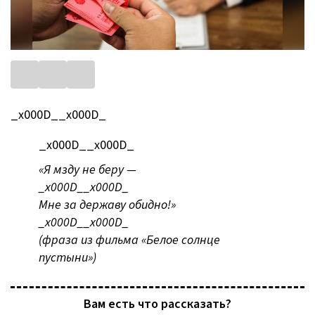
_x000D__x000D_
_x000D__x000D_
«Я мзду не беру —
_x000D__x000D_
Мне за державу обидно!»
_x000D__x000D_
(фраза из фильма «Белое солнце
пустыни»)
Вам есть что рассказать?