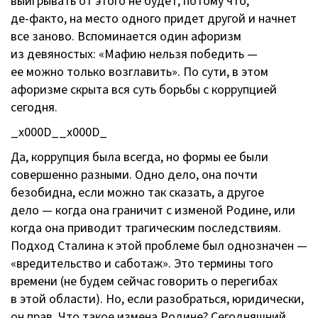
выигрывать от этого не будет, потому что,
де-факто
, на место одного придет другой и начнет
все заново. Вспоминается один афоризм
из девяностых: «Мафию нельзя победить —
ее можно только возглавить». По сути, в этом
афоризме скрыта вся суть борьбы с коррупцией
сегодня.
_x000D__x000D_
Да, коррупция была всегда, но формы ее были
совершенно разными. Одно дело, она почти
безобидна, если можно так сказать, а другое
дело — когда она граничит с изменой Родине, или
когда она приводит трагическим последствиям.
Подход Сталина к этой проблеме был однозначен —
«вредительство и саботаж». Это термины того
времени (не будем сейчас говорить о перегибах
в этой области). Но, если разобраться, юридически,
он прав. Что такое измена Родине? Сегодняшний