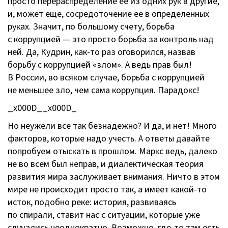
просто перераспределение ее из одних рук в другие,
и, может еще, сосредоточение ее в определенных
руках. Значит, по большому счету, борьба
с коррупцией — это просто борьба за контроль над
ней. Да, Кудрин,
как-то
раз оговорился, назвав
борьбу с коррупцией «злом». А ведь прав был!
В России, во всяком случае, борьба с коррупцией
не меньшее зло, чем сама коррупция. Парадокс!
_x000D__x000D_
Но неужели все так безнадежно? И да, и нет! Много
факторов, которые надо учесть. А ответы давайте
попробуем отыскать в прошлом. Маркс ведь, далеко
не во всем был неправ, и диалектическая теория
развития мира заслуживает внимания. Ничто в этом
мире не происходит просто так, а имеет
какой-то
исток, подобно реке: история, развиваясь
по спирали, ставит нас с ситуации, которые уже
случались неоднократно. Возможно,
где-то
там есть