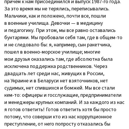
причем к нам присоединился и выпуск
1987-го
года.
За это время мы не терялись, переписывались.
Мальчики, как и положено, почти все, пошли
в военные училища. Девочки — в медицину
и педагогику. При этом, мы все равно оставались
бунтарями. Мы пробовали себя там, где в
общем-то
и не следовало бы: я, например, сын ракетчика,
пошел в
военно-морское
училище; многие
мои друзья оказались там, где абсолютна была
исключена поддержка родственников. Через
двадцать лет среди нас, живущих в России,
на Украине и в Беларуси нет взяточников, нет
судимых, нет спившихся и бомжей. Мы все стали
кем-то
: офицеры и госслужащие, предприниматели
и менеджеры крупных компаний. И за каждого из нас
я готов ответить! Готов ответить хотя бы просто
потому, что соверши кто из нас коррупционное
преступление, от него попросту отказались бы