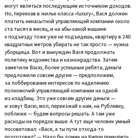
могут являться последующим источником доходов.
Но, переехав в жилье класса «luxury», Вася должен
платить ненасытной управляющей компании около
ста тысяч в месяц, и на
абы-какой
машине
к подъезду тоже уже не подъедешь, квартиру в 240
квадратных метров убирать не так просто — нужна
уборщица. Вот и вынужден Вася продолжать
политику мздоимства и казнокрадства. Затем
заметили Васю, более успешные ребята, деньги
предложили совсем другие — предположим,
за лоббирование интересов по наделению
полномочий управляющей компании на одной
из кладбищ. Это уже совсем другие деньги —
и зовут Васю, мол, переезжай к нам, на Рублевку,
поближе — будем вопросы решать. А там уже
расходы на порядок выше. А тут еще человек умный
посоветовал: «Вася, а ты пути
отхода-то
подготовил? — Надо бы домик на Кипре прикупить