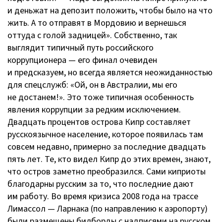
и деньжат на депозит положить, чтобы было на что
жить. А то отправят в Мордовию и вернешься
оттуда с голой задницей». Собственно, так
выглядит типичный путь российского
коррупционера — его финал очевиден
и предсказуем, но всегда является неожиданностью
для спецслужб: «Ой, он в Австралии, мы его
не достанем!». Это тоже типичная особенность
явления коррупции за редким исключением.
Двадцать процентов острова Кипр составляет
русскоязычное население, которое появилась там
совсем недавно, примерно за последние двадцать
пять лет. Те, кто видел Кипр до этих времен, знают,
что остров заметно преобразился. Сами киприоты
благодарны русским за то, что последние дают
им работу. Во время кризиса 2008 года на трассе
Лимассол — Ларнака (по направлению к аэропорту)
были размещены билборды с надписями на русском