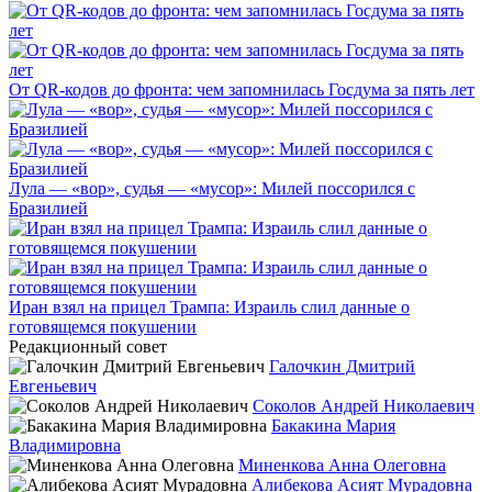
От QR-кодов до фронта: чем запомнилась Госдума за пять лет
Лула — «вор», судья — «мусор»: Милей поссорился с
Бразилией
Иран взял на прицел Трампа: Израиль слил данные о
готовящемся покушении
Редакционный совет
Галочкин Дмитрий
Евгеньевич
Соколов Андрей Николаевич
Бакакина Мария
Владимировна
Миненкова Анна Олеговна
Алибекова Асият Мурадовна