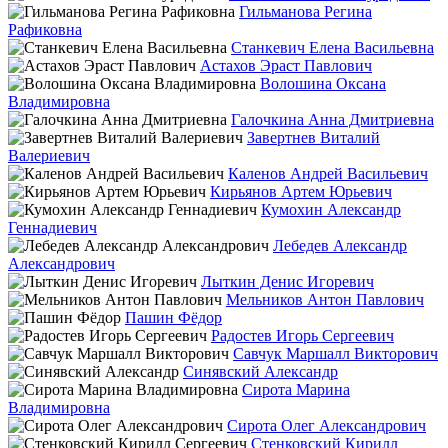
Гильманова Регина
Рафиковна
Станкевич Елена Васильевна
Астахов Эраст Павлович
Волошина Оксана
Владимировна
Галочкина Анна Дмитриевна
Завертнев Виталий
Валериевич
Каленов Андрей Васильевич
Кирьянов Артем Юрьевич
Кумохин Александр
Геннадиевич
Лебедев Александр
Александрович
Лыткин Денис Игоревич
Мельников Антон Павлович
Пашин Фёдор
Радостев Игорь Сергеевич
Савчук Маршалл Викторович
Синявский Александр
Сирота Марина
Владимировна
Сирота Олег Александрович
Стенковский Кирилл