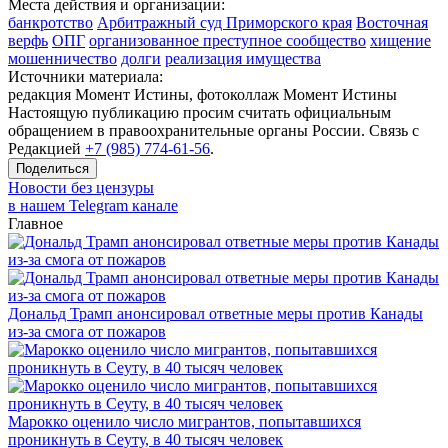
Места действия и организации:
банкротство
Арбитражный суд Приморского края
Восточная
верфь
ОПГ
организованное преступное сообщество
хищение
мошенничество
долги
реализация имущества
Источники материала:
редакция Момент Истины, фотоколлаж Момент Истины
Настоящую публикацию просим считать официальным
обращением в правоохранительные органы России. Связь с
Редакцией
+7 (985) 774-61-56
.
Поделиться
Новости без цензуры
в нашем Telegram канале
Главное
Дональд Трамп анонсировал ответные меры против Канады
из-за смога от пожаров
Марокко оценило число мигрантов, попытавшихся
проникнуть в Сеуту, в 40 тысяч человек