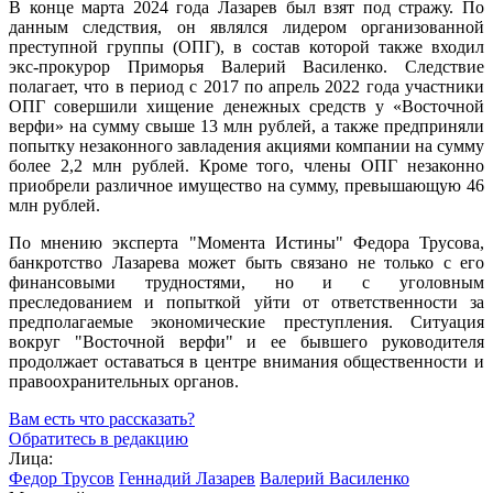
В конце марта 2024 года Лазарев был взят под стражу. По
данным следствия, он являлся лидером организованной
преступной группы (ОПГ), в состав которой также входил
экс-прокурор Приморья Валерий Василенко. Следствие
полагает, что в период с 2017 по апрель 2022 года участники
ОПГ совершили хищение денежных средств у «Восточной
верфи» на сумму свыше 13 млн рублей, а также предприняли
попытку незаконного завладения акциями компании на сумму
более 2,2 млн рублей. Кроме того, члены ОПГ незаконно
приобрели различное имущество на сумму, превышающую 46
млн рублей.
По мнению эксперта "Момента Истины" Федора Трусова,
банкротство Лазарева может быть связано не только с его
финансовыми трудностями, но и с уголовным
преследованием и попыткой уйти от ответственности за
предполагаемые экономические преступления. Ситуация
вокруг "Восточной верфи" и ее бывшего руководителя
продолжает оставаться в центре внимания общественности и
правоохранительных органов.
Вам есть что рассказать?
Обратитесь в редакцию
Лица:
Федор Трусов
Геннадий Лазарев
Валерий Василенко