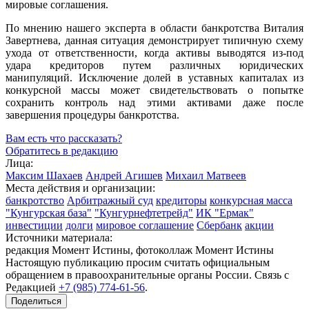
мировые соглашения.
По мнению нашего эксперта в области банкротства Виталия
Завертнева, данная ситуация демонстрирует типичную схему
ухода от ответственности, когда активы выводятся из-под
удара кредиторов путем различных юридических
манипуляций. Исключение долей в уставных капиталах из
конкурсной массы может свидетельствовать о попытке
сохранить контроль над этими активами даже после
завершения процедуры банкротства.
Вам есть что рассказать?
Обратитесь в редакцию
Лица:
Максим Шахаев
Андрей Агишев
Михаил Матвеев
Места действия и организации:
банкротство
Арбитражный суд
кредиторы
конкурсная масса
"Кунгурская база"
"Кунгурнефтетрейд"
ИК "Ермак"
инвестиции
долги
мировое соглашение
Сбербанк
акции
Источники материала:
редакция Момент Истины, фотоколлаж Момент Истины
Настоящую публикацию просим считать официальным
обращением в правоохранительные органы России. Связь с
Редакцией
+7 (985) 774-61-56
.
Поделиться