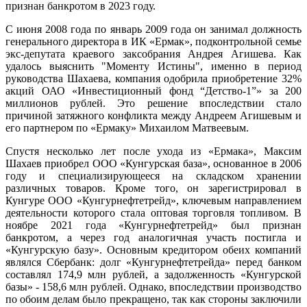
признан банкротом в 2023 году.
С июня 2008 года по январь 2009 года он занимал должность
генерального директора в ИК «Ермак», подконтрольной семье
экс-депутата краевого заксобрания Андрея Агишева. Как
удалось выяснить "Моменту Истины", именно в период
руководства Шахаева, компания одобрила приобретение 32%
акций ОАО «Инвестиционный фонд “Детство-1”» за 200
миллионов рублей. Это решение впоследствии стало
причиной затяжного конфликта между Андреем Агишевым и
его партнером по «Ермаку» Михаилом Матвеевым.
Спустя несколько лет после ухода из «Ермака», Максим
Шахаев приобрел ООО «Кунгурская база», основанное в 2006
году и специализирующееся на складском хранении
различных товаров. Кроме того, он зарегистрировал в
Кунгуре ООО «Кунгурнефтетрейд», ключевым направлением
деятельности которого стала оптовая торговля топливом. В
ноябре 2021 года «Кунгурнефтетрейд» был признан
банкротом, а через год аналогичная участь постигла и
«Кунгурскую базу». Основным кредитором обеих компаний
являлся Сбербанк: долг «Кунгурнефтетрейда» перед банком
составлял 174,9 млн рублей, а задолженность «Кунгурской
базы» - 158,6 млн рублей. Однако, впоследствии производство
по обоим делам было прекращено, так как стороны заключили