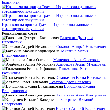
Бразилией
Иран взял на прицел Трампа: Израиль слил данные о
готовящемся покушении
Редакционный совет
Галочкин Дмитрий
Евгеньевич
Соколов Андрей Николаевич
Бакакина Мария
Владимировна
Миненкова Анна Олеговна
Алибекова Асият Мурадовна
Гильманова Регина
Рафиковна
Станкевич Елена Васильевна
Астахов Эраст Павлович
Волошина Оксана
Владимировна
Галочкина Анна Дмитриевна
Завертнев Виталий
Валериевич
Каленов Андрей Васильевич