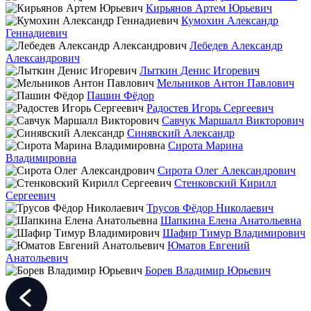
Кирьянов Артем Юрьевич
Кумохин Александр
Геннадиевич
Лебедев Александр
Александрович
Лыткин Денис Игоревич
Мельников Антон Павлович
Пашин Фёдор
Радостев Игорь Сергеевич
Савчук Маршалл Викторович
Синявский Александр
Сирота Марина
Владимировна
Сирота Олег Александрович
Стенковский Кирилл
Сергеевич
Трусов Фёдор Николаевич
Шапкина Елена Анатольевна
Шафир Тимур Владимирович
Юматов Евгений
Анатольевич
Борев Владимир Юрьевич