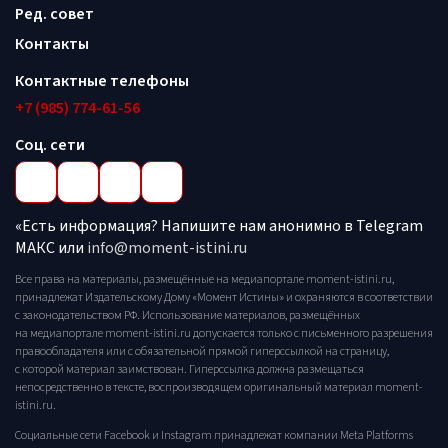
Ред. совет
Контакты
Контактные телефоны
+7 (985) 774-61-56
Соц. сети
«Есть информация? Напишите нам анонимно в Telegram
МАКС или
info@moment-istini.ru
Все права на материалы, размещённые на медиапортале moment-istini.ru,
принадлежат Издательскому Дому «Момент Истины» и охраняются в соответствии
с законодательством РФ. Использование материалов, размещённых
на медиапортале moment-istini.ru допускается только с письменного разрешения
правообладателя или с обязательной прямой гиперссылкой на страницу,
с которой материал заимствован. Гиперссылка должна размещаться
непосредственно в тексте, воспроизводящем оригинальный материал moment-
istini.ru.
Социальные сети Facebook и Instagram принадлежат компании Meta Platforms