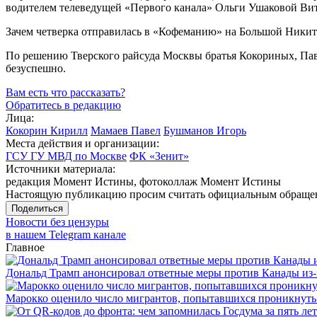
водителем телеведущей «Первого канала» Ольги Ушаковой Вит
Зачем четверка отправилась в «Кофеманию» на Большой Никит
По решению Тверского райсуда Москвы братья Кокориных, Пав
безуспешно.
Вам есть что рассказать?
Обратитесь в редакцию
Лица:
Кокорин Кирилл
Мамаев Павел
Бушманов Игорь
Места действия и организации:
ГСУ ГУ МВД по Москве
ФК «Зенит»
Источники материала:
редакция Момент Истины, фотоколлаж Момент Истины
Настоящую публикацию просим считать официальным обращени
Поделиться
Новости без цензуры
в нашем Telegram канале
Главное
Дональд Трамп анонсировал ответные меры против Канады из-
Марокко оценило число мигрантов, попытавшихся проникнуть в