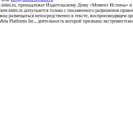
istini.ru, принадлежат Издательскому Дому «Момент Истины» и 
t-istini.ru допускается только с письменного разрешения прав
жна размещаться непосредственно в тексте, воспроизводящем ори
eta Platforms Inc., деятельность которой признана экстремистс