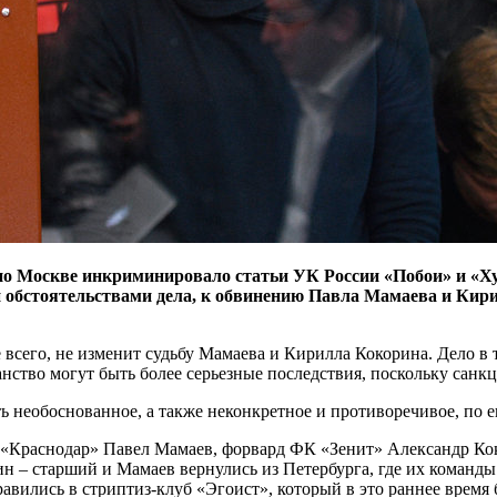
 Москве инкриминировало статьи УК России «Побои» и «Хул
и обстоятельствами дела, к обвинению Павла Мамаева и Ки
 всего, не изменит судьбу Мамаева и Кирилла Кокорина. Дело в 
нство могут быть более серьезные последствия, поскольку санкц
необоснованное, а также неконкретное и противоречивое, по ег
Краснодар» Павел Мамаев, форвард ФК «Зенит» Александр Коко
н – старший и Мамаев вернулись из Петербурга, где их команды
ились в стриптиз-клуб «Эгоист», который в это раннее время б