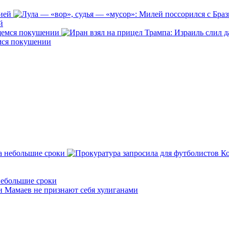
й
емся покушении
небольшие сроки