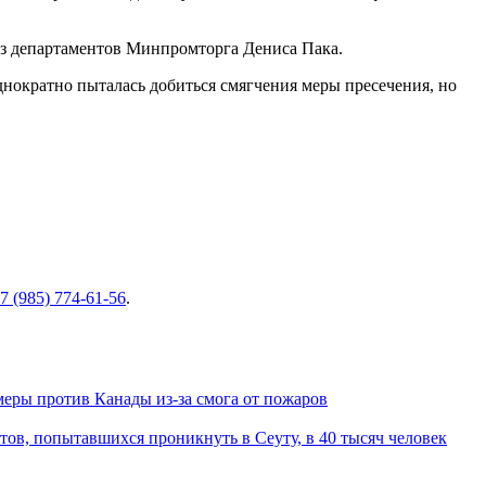
из департаментов Минпромторга Дениса Пака.
ократно пыталась добиться смягчения меры пресечения, но
7 (985) 774-61-56
.