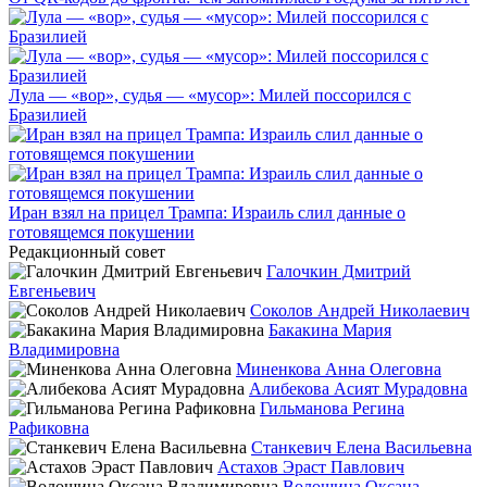
Лула — «вор», судья — «мусор»: Милей поссорился с
Бразилией
Иран взял на прицел Трампа: Израиль слил данные о
готовящемся покушении
Редакционный совет
Галочкин Дмитрий
Евгеньевич
Соколов Андрей Николаевич
Бакакина Мария
Владимировна
Миненкова Анна Олеговна
Алибекова Асият Мурадовна
Гильманова Регина
Рафиковна
Станкевич Елена Васильевна
Астахов Эраст Павлович
Волошина Оксана