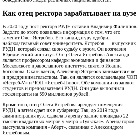
Как отец ректора зарабатывает на вузе
В 2020 году пост ректора РУДН оставил Владимир Филиппов.
Задолго до этого появилась информация о том, что его
заменит Олег Ястребов. Его кандидатуру одобрил
наблюдательный совет университета. Ястребов — выпускник
РУДН, который связал свою судьбу с вузом. Он возглавил
Юридический институт. Отец Олега Ястребова Александр
является профессором кафедры экономики и финансов
Московского православного института святого Иоанна
Богослова. Оказывается, Александр Ястребов занимается еще
и предпринимательством. Так, он является совладельцем ЧОП
«Ястреб-V»
и ЧОП
«Ястреб-Плюс»
. Обе компании охраняют
студентов и преподавателей РУДН. Они уже выполнили
госконтракты на 590 миллионов рублей.
Кроме того, отец Олега Ястребова арендует помещения
РУДН, а затем сдает их в субаренду. Так, до 2019 года
администрация вуза сдавала в аренду здание площадью 22
тысячи квадратных метров у метро «Тульская». Арендатором
выступала компания «Аберт», связанная с Александром
Ястребовым.