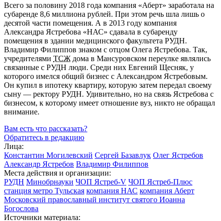
Всего за половину 2018 года компания «Аберт» заработала на
субаренде 8,6 миллиона рублей. При этом речь шла лишь о
десятой части помещения. А в 2013 году компания
Александра Ястребова «НАС» сдавала в субаренду
помещения в здании медицинского факультета РУДН.
Владимир Филиппов знаком с отцом Олега Ястребова. Так,
учредителями
ТСЖ
дома в Мансуровском переулке являлись
связанные с РУДН люди. Среди них Евгений Щесняк, у
которого имелся общий бизнес с Александром Ястребовым.
Он купил в ипотеку квартиру, которую затем передал своему
сыну — ректору РУДН. Удивительно, но на связь Ястребова с
бизнесом, к которому имеет отношение вуз, никто не обращал
внимание.
Вам есть что рассказать?
Обратитесь в редакцию
Лица:
Константин Могилевский
Сергей Базавлук
Олег Ястребов
Александр Ястребов
Владимир Филиппов
Места действия и организации:
РУДН
Минобрнауки
ЧОП Ястреб-V
ЧОП Ястреб-Плюс
станция метро Тульская
компания НАС
компания Аберт
Московский православный институт святого Иоанна
Богослова
Источники материала: