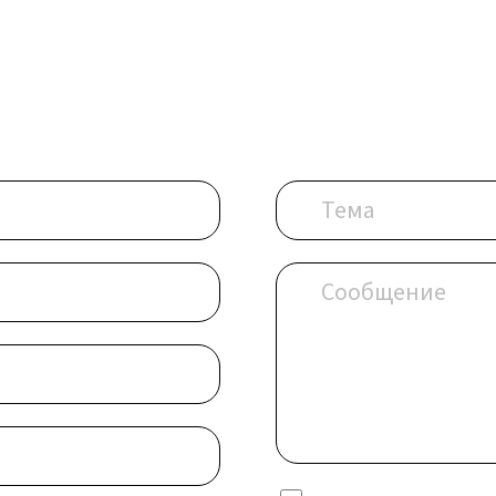
Ю
Опишите ситуац