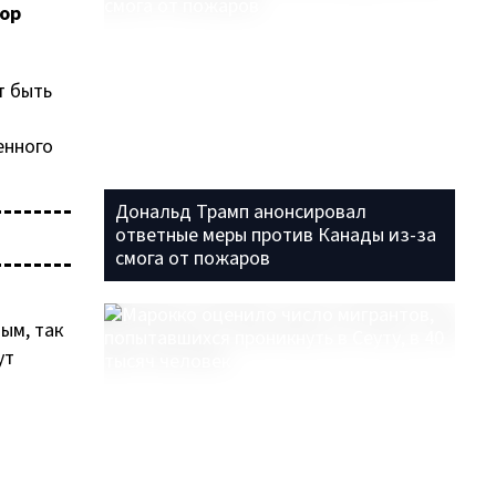
тор
т быть
енного
Дональд Трамп анонсировал
ответные меры против Канады из-за
смога от пожаров
ым, так
ут