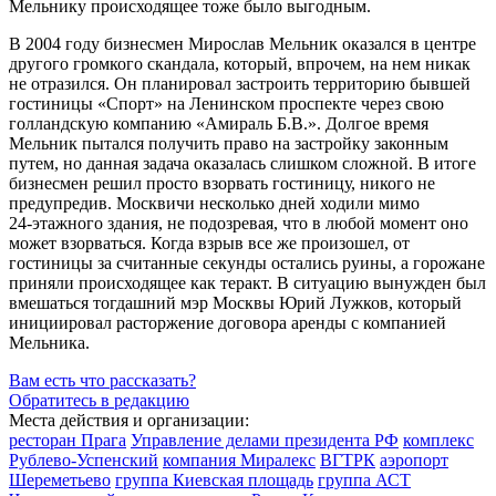
Мельнику происходящее тоже было выгодным.
В 2004 году бизнесмен Мирослав Мельник оказался в центре
другого громкого скандала, который, впрочем, на нем никак
не отразился. Он планировал застроить территорию бывшей
гостиницы «Спорт» на Ленинском проспекте через свою
голландскую компанию «Амираль Б.В.». Долгое время
Мельник пытался получить право на застройку законным
путем, но данная задача оказалась слишком сложной. В итоге
бизнесмен решил просто взорвать гостиницу, никого не
предупредив. Москвичи несколько дней ходили мимо
24-этажного
здания, не подозревая, что в любой момент оно
может взорваться. Когда взрыв все же произошел, от
гостиницы за считанные секунды остались руины, а горожане
приняли происходящее как теракт. В ситуацию вынужден был
вмешаться тогдашний мэр Москвы Юрий Лужков, который
инициировал расторжение договора аренды с компанией
Мельника.
Вам есть что рассказать?
Обратитесь в редакцию
Места действия и организации:
ресторан Прага
Управление делами президента РФ
комплекс
Рублево-Успенский
компания Миралекс
ВГТРК
аэропорт
Шереметьево
группа Киевская площадь
группа АСТ