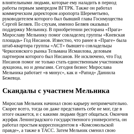
влиятельными людьми, которые ему наладить в период
работы первым зампредом ВГТРК. Также он работал
коммерческим директором аэропорта Шереметьево,
руководителем которого был бывший глава Госимущества
Сергей Беляев. По слухам, именно Беляев оказывал
поддержку Мельнику. В приобретении ресторана «Прага»
Мирославу Мельнику помог совладелец группы «Киевская
площадь» Год Нисанов. Известно, что ранее в «Праге» была
штаб-квартира
группы «АСТ» бывшего совладельцы
Черкизовского рынка Тельмана Исмаилова, деловым
партнером которого был Нисанов. Не исключено, что Год
Нисанов помог не только стать единственным участником
аукциона, но и деньгами. Сегодня бизнес Мирослава
Мельника работает «в минус», как и «Рапид» Даниила
Бежевца.
Скандалы с участием Мельника
Мирослав Мельник начинал свою карьеру непримечательно.
Скорее всего, тогда он даже представить себе не мог, где в
итоге окажется, и с какими людьми будет общаться. Окончив
журфак Ленинградского государственного университета, он
работал простым корреспондентом в «Комсомольской
правде», а также в ТАСС. Затем Мельник сменил свою