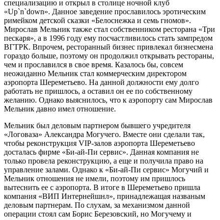
специализацию и открыл в столице ночной клуб
«Up`n`down». Данное заведение прославилось эротическим
римейком детской сказки «Белоснежка и семь гномов».
Мирослав Мельник также стал собственником ресторана «Три
пескаря», а в 1996 году ему посчастливилось стать зампредом
ВГТРК. Впрочем, ресторанный бизнес привлекал бизнесмена
гораздо больше, поэтому он продолжил открывать рестораны,
чем и прославился в свое время. Казалось бы, совсем
неожиданно Мельник стал коммерческим директором
аэропорта Шереметьево. На данной должности ему долго
работать не пришлось, а оставил он ее по собственному
желанию. Однако выяснилось, что к аэропорту сам Мирослав
Мельник давно имел отношение.
Мельник был деловым партнером бывшего учредителя
«Логоваза» Александра Могучего. Вместе они сделали так,
чтобы реконструкция
VIP-залов
аэропорта Шереметьево
досталась фирме «
Би-ай-Пи
сервис». Данная компания не
только провела реконструкцию, а еще и получила право на
управление залами. Однако к «
Би-ай-Пи
сервис» Могучий и
Мельник отношения не имели, поэтому им пришлось
вытеснить ее с аэропорта. В итоге в Шереметьево пришла
компания «ВИП Интернейшнл», принадлежащая названым
деловым партнерам. По слухам, за механизмом данной
операции стоял сам Борис Березовский, но Могучему и