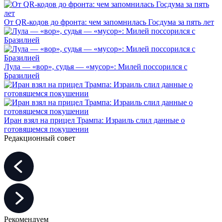
От QR-кодов до фронта: чем запомнилась Госдума за пять лет
Лула — «вор», судья — «мусор»: Милей поссорился с
Бразилией
Иран взял на прицел Трампа: Израиль слил данные о
готовящемся покушении
Редакционный совет
Рекомендуем