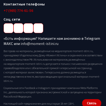
Контактные телефоны
+7 (985) 774-61-56
Соц. сети
«Есть информация? Напишите нам анонимно в Telegram
МАКС или
info@moment-istini.ru
Все права на материалы, размещённые на медиапортале moment-istini.ru,
принадлежат Издательскому Дому «Момент Истины» и охраняются в соответствии
с законодательством РФ. Использование материалов, размещённых
на медиапортале moment-istini.ru допускается только с письменного разрешения
правообладателя или с обязательной прямой гиперссылкой на страницу,
с которой материал заимствован. Гиперссылка должна размещаться
непосредственно в тексте, воспроизводящем оригинальный материал moment-
istini.ru.
Социальные сети Facebook и Instagram принадлежат компании Meta Platforms
Inc., деятельность которой признана экстремистской и запрещена на территории
Российской Федерации.
Связь
Настоящий сайт предназначен для лиц старше 18 лет (18+).