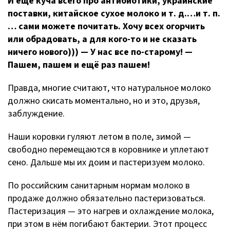
И ещё куча всего про антибиотики, украинские
поставки, китайское сухое молоко
и т. д.
…
и т. п.
… сами можете почитать. Хочу всех огорчить
или обрадовать, а для
кого-то
и не сказать
ничего нового))) — У нас все
по-старому
! —
Пашем, пашем и ещё раз пашем!
Правда, многие считают, что натуральное молоко
должно скисать моментально, но и это, друзья,
заблуждение.
Наши коровки гуляют летом в поле, зимой —
свободно перемещаются в коровнике и уплетают
сено. Дальше мы их доим и пастеризуем молоко.
По российским санитарным нормам молоко в
продаже должно обязательно пастеризоваться.
Пастеризация — это нагрев и охлаждение молока,
при этом в нём погибают бактерии. Этот процесс