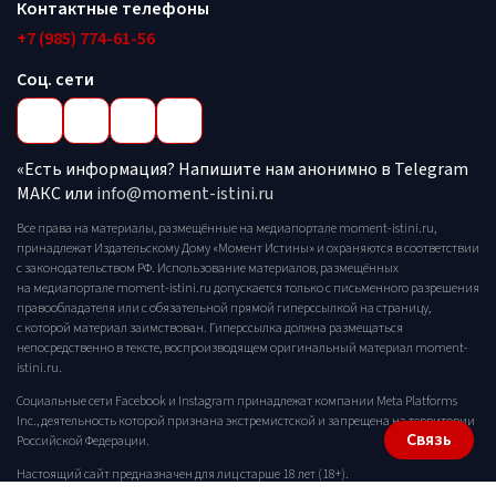
Контактные телефоны
+7 (985) 774-61-56
Соц. сети
«Есть информация? Напишите нам анонимно в Telegram
МАКС или
info@moment-istini.ru
Все права на материалы, размещённые на медиапортале moment-istini.ru,
принадлежат Издательскому Дому «Момент Истины» и охраняются в соответствии
с законодательством РФ. Использование материалов, размещённых
на медиапортале moment-istini.ru допускается только с письменного разрешения
правообладателя или с обязательной прямой гиперссылкой на страницу,
с которой материал заимствован. Гиперссылка должна размещаться
непосредственно в тексте, воспроизводящем оригинальный материал moment-
istini.ru.
Социальные сети Facebook и Instagram принадлежат компании Meta Platforms
Inc., деятельность которой признана экстремистской и запрещена на территории
Связь
Российской Федерации.
Настоящий сайт предназначен для лиц старше 18 лет (18+).