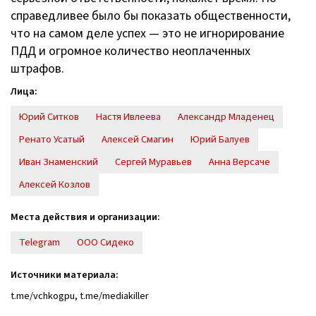
справедливее было бы показать общественности,
что на самом деле успех — это не игнорирование
ПДД и огромное количество неоплаченных
штрафов.
Лица:
Юрий Ситков
Настя Ивлеева
Александр Младенец
Ренато Усатый
Алексей Смагин
Юрий Балуев
Иван Знаменский
Сергей Муравьев
Анна Версаче
Алексей Козлов
Места действия и организации:
Telegram
ООО Сидеко
Источники материала:
t.me/vchkogpu, t.me/mediakiller