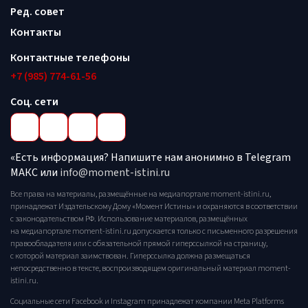
Ред. совет
Контакты
Контактные телефоны
+7 (985) 774-61-56
Соц. сети
«Есть информация? Напишите нам анонимно в Telegram
МАКС или
info@moment-istini.ru
Все права на материалы, размещённые на медиапортале moment-istini.ru,
принадлежат Издательскому Дому «Момент Истины» и охраняются в соответствии
с законодательством РФ. Использование материалов, размещённых
на медиапортале moment-istini.ru допускается только с письменного разрешения
правообладателя или с обязательной прямой гиперссылкой на страницу,
с которой материал заимствован. Гиперссылка должна размещаться
непосредственно в тексте, воспроизводящем оригинальный материал moment-
istini.ru.
Социальные сети Facebook и Instagram принадлежат компании Meta Platforms