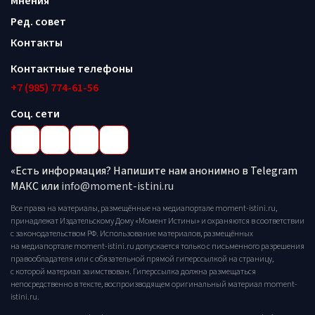
Мнения
Ред. совет
Контакты
Контактные телефоны
+7 (985) 774-61-56
Соц. сети
«Есть информация? Напишите нам анонимно в Telegram
МАКС или
info@moment-istini.ru
Все права на материалы, размещённые на медиапортале moment-istini.ru,
принадлежат Издательскому Дому «Момент Истины» и охраняются в соответствии
с законодательством РФ. Использование материалов, размещённых
на медиапортале moment-istini.ru допускается только с письменного разрешения
правообладателя или с обязательной прямой гиперссылкой на страницу,
с которой материал заимствован. Гиперссылка должна размещаться
непосредственно в тексте, воспроизводящем оригинальный материал moment-
istini.ru.