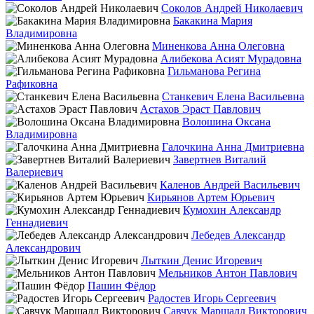
Соколов Андрей Николаевич
Бакакина Мария
Владимировна
Миненкова Анна Олеговна
Алибекова Асият Мурадовна
Гильманова Регина
Рафиковна
Станкевич Елена Васильевна
Астахов Эраст Павлович
Волошина Оксана
Владимировна
Галочкина Анна Дмитриевна
Завертнев Виталий
Валериевич
Каленов Андрей Васильевич
Кирьянов Артем Юрьевич
Кумохин Александр
Геннадиевич
Лебедев Александр
Александрович
Лыткин Денис Игоревич
Мельников Антон Павлович
Пашин Фёдор
Радостев Игорь Сергеевич
Савчук Маршалл Викторович