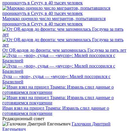
Марокко оценило число мигрантов, попытавшихся
проникнуть в Сеуту, в 40 тысяч человек
От QR-кодов до фронта: чем запомнилась Госдума за пять лет
Лула — «вор», судья — «мусор»: Милей поссорился с
Бразилией
Иран взял на прицел Трампа: Израиль слил данные о
готовящемся покушении
Редакционный совет
Галочкин Дмитрий
Евгеньевич