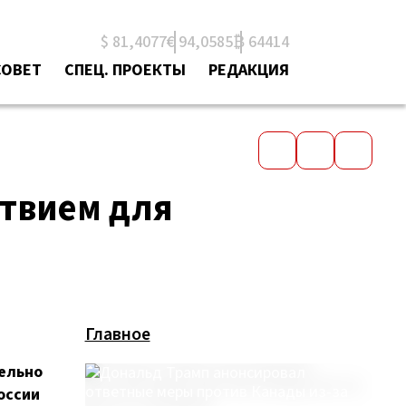
$ 81,4077
€ 94,0585
₿ 64414
СОВЕТ
СПЕЦ. ПРОЕКТЫ
РЕДАКЦИЯ
ствием для
Главное
ельно
оссии