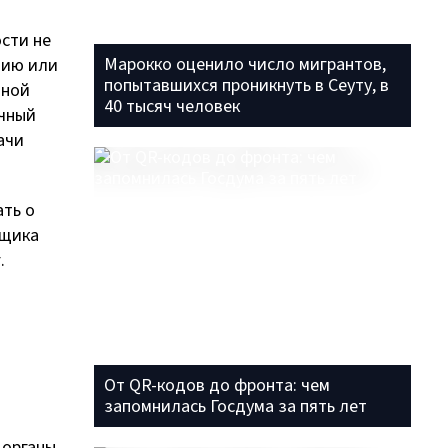
сти не
Марокко оценило число мигрантов,
цию или
попытавшихся проникнуть в Сеуту, в
нной
40 тысяч человек
ичный
ачи
ать о
ьщика
.
От QR-кодов до фронта: чем
запомнилась Госдума за пять лет
 органы