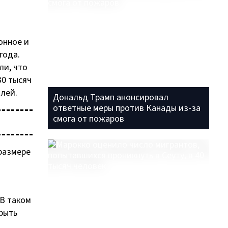
онное и
года.
ли, что
30 тысяч
лей.
Дональд Трамп анонсировал
ответные меры против Канады из-за
смога от пожаров
 размере
 В таком
рыть