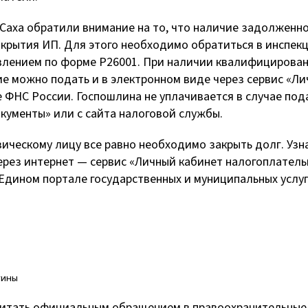
Саха обратили внимание на то, что наличие задолженно
акрытия ИП. Для этого необходимо обратиться в инспек
влением по форме Р26001. При наличии квалифицирова
е можно подать и в электронном виде через сервис «Л
 ФНС России. Госпошлина не уплачивается в случае под
кументы» или с сайта налоговой службы.
ическому лицу все равно необходимо закрыть долг. Узн
ерез интернет — сервис «Личный кабинет налогоплател
 Едином портале государственных и муниципальных услуг
тины
итать официальным обращением в правоохранительные