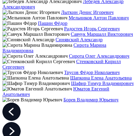
Лебедев Александр
Александрович
Лыткин Денис Игоревич
Мельников Антон Павлович
Пашин Фёдор
Радостев Игорь Сергеевич
Савчук Маршалл Викторович
Синявский Александр
Сирота Марина
Владимировна
Сирота Олег Александрович
Стенковский Кирилл
Сергеевич
Трусов Фёдор Николаевич
Шапкина Елена Анатольевна
Шафир Тимур Владимирович
Юматов Евгений
Анатольевич
Борев Владимир Юрьевич