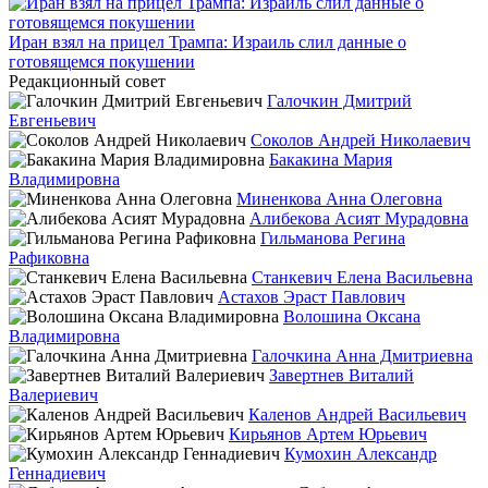
Иран взял на прицел Трампа: Израиль слил данные о
готовящемся покушении
Редакционный совет
Галочкин Дмитрий
Евгеньевич
Соколов Андрей Николаевич
Бакакина Мария
Владимировна
Миненкова Анна Олеговна
Алибекова Асият Мурадовна
Гильманова Регина
Рафиковна
Станкевич Елена Васильевна
Астахов Эраст Павлович
Волошина Оксана
Владимировна
Галочкина Анна Дмитриевна
Завертнев Виталий
Валериевич
Каленов Андрей Васильевич
Кирьянов Артем Юрьевич
Кумохин Александр
Геннадиевич