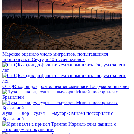
Марокко оценило число мигрантов, попытавшихся
проникнуть в Сеуту, в 40 тысяч человек
От QR-кодов до фронта: чем запомнилась Госдума за пять лет
Лула — «вор», судья — «мусор»: Милей поссорился с
Бразилией