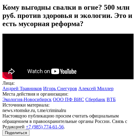
Кому выгодны свалки в огне? 500 млн
руб. против здоровья и экологии. Это и
есть мусорная реформа?
Лица:
Андрей Травников
Игорь Снегуров
Алексей Миллер
Места действия и организации:
Экология-Новосибирск
ООО ПФ ВИС
Сбербанк
ВТБ
Источники материала:
news.vtomske.ru, t.me/criminalru
Настоящую публикацию просим считать официальным
обращением в правоохранительные органы России. Связь с
Редакцией
+7 (985) 774-61-56
.
Поделиться