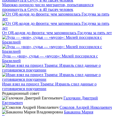
Марокко оценило число мигрантов, попытавшихся
проникнуть в Сеуту, в 40 тысяч человек
От QR-кодов до фронта: чем запомнилась Госдума за пять лет
Лула — «вор», судья — «мусор»: Милей поссорился с
Бразилией
Иран взял на прицел Трампа: Израиль слил данные о
готовящемся покушении
Редакционный совет
Галочкин Дмитрий
Евгеньевич
Соколов Андрей Николаевич
Бакакина Мария