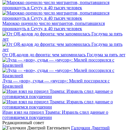
Марокко оценило число мигрантов, попытавшихся
проникнуть в Сеуту, в 40 тысяч человек
От QR-кодов до фронта: чем запомнилась Госдума за пять лет
Лула — «вор», судья — «мусор»: Милей поссорился с
Бразилией
Иран взял на прицел Трампа: Израиль слил данные о
готовящемся покушении
Редакционный совет
Галочкин Дмитрий