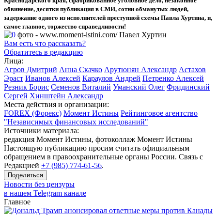
Краснодарского края, сфабрикованное уголовное дело, незаконное
обвинение, десятки публикация в СМИ, сотни обманутых людей,
задержание одного из исполнителей преступной схемы Павла Хуртина, и,
самое главное, торжество справедливости!
фото - www.moment-istini.com/ Павел Хуртин
Вам есть что рассказать?
Обратитесь в редакцию
Лица:
Агров Дмитрий
Анна Скачко
Арутюнян Александр
Астахов
Эраст
Иванов Алексей
Караулов Андрей
Петренко Алексей
Резник Борис
Семенов Виталий
Уманский Олег
Фридинский
Сергей
Хинштейн Александр
Места действия и организации:
FOREX (Форекс)
Момент Истины
Рейтинговое агентство
"Независимых финансовых исследований"
Источники материала:
редакция Момент Истины, фотоколлаж Момент Истины
Настоящую публикацию просим считать официальным
обращением в правоохранительные органы России. Связь с
Редакцией
+7 (985) 774-61-56
.
Поделиться
Новости без цензуры
в нашем Telegram канале
Главное